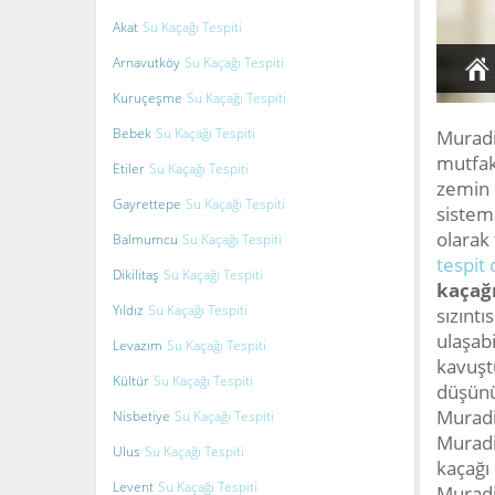
Akat
Su Kaçağı Tespiti
Arnavutköy
Su Kaçağı Tespiti
Kuruçeşme
Su Kaçağı Tespiti
Bebek
Su Kaçağı Tespiti
Muradi
mutfak
Etiler
Su Kaçağı Tespiti
zemin 
Gayrettepe
Su Kaçağı Tespiti
sistem
olarak 
Balmumcu
Su Kaçağı Tespiti
tespit 
Dikilitaş
Su Kaçağı Tespiti
kaçağı
Yıldız
Su Kaçağı Tespiti
sızıntı
ulaşab
Levazım
Su Kaçağı Tespiti
kavuşt
Kültür
Su Kaçağı Tespiti
düşünü
Muradi
Nisbetiye
Su Kaçağı Tespiti
Muradiy
Ulus
Su Kaçağı Tespiti
kaçağı
Levent
Su Kaçağı Tespiti
Muradi