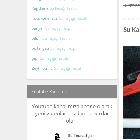
kırma
Kağıthane
Su Kaçağı Tespiti
Küçükçekmece
Su Kaçağı Tespiti
Sarıyer
Su Kaçağı Tespiti
Su Ka
Silivri
Su Kaçağı Tespiti
Sultangazi
Su Kaçağı Tespiti
Şişli
Su Kaçağı Tespiti
Zeytinburnu
Su Kaçağı Tespiti
Youtube Kanalımız
Youtube kanalımıza abone olarak
yeni videolarımızdan haberdar
olun.