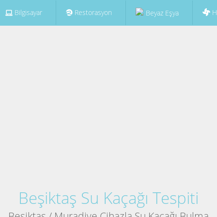
Bilgisayar
Restorasyon
H
Beyaz Eşya
Beşiktaş Su Kaçağı Tespiti
Beşiktaş / Muradiye Cihazla Su Kaçağı Bulma