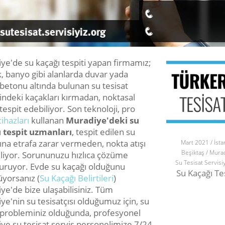
ye'de su kaçağı tespiti yapan firmamız;
, banyo gibi alanlarda duvar yada
betonu altında bulunan su tesisat
indeki kaçakları kırmadan, noktasal
tespit edebiliyor. Son teknoloji, pro
cihazları
kullanan
Muradiye'deki su
 tespit uzmanları
, tespit edilen su
sına etrafa zarar vermeden, nokta atışı
Mart 2021 / İsta
Beşiktaş / Mura
iliyor. Sorununuzu hızlıca çözüme
Su Tesisat Servisi
uruyor. Evde su kaçağı olduğunu
Su Kaçağı Te
yorsanız (
Su Kaçağı Belirtileri
)
ye'de bize ulaşabilisiniz. Tüm
e'nin su tesisatçısı olduğumuz için, su
 probleminiz olduğunda, profesyonel
ye su tesisat servis personelimize 7/24