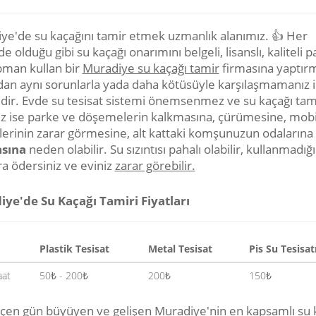
ye'de su kaçağını tamir etmek uzmanlık alanımız. 👍 Her
e olduğu gibi su kaçağı onarımını belgeli, lisanslı, kaliteli p
pman kullan bir
Muradiye su kaçağı tamir
firmasına yaptırm
dan aynı sorunlarla yada daha kötüsüyle karşılaşmamanız i
dir. Evde su tesisat sistemi önemsenmez ve su kaçağı tam
z ise parke ve döşemelerin kalkmasına, çürümesine, mobi
tlerinin zarar görmesine, alt kattaki komşunuzun odalarına
sına
neden olabilir. Su sızıntısı pahalı olabilir, kullanmadığı
ra ödersiniz ve eviniz
zarar görebilir.
ye'de Su Kaçağı Tamiri Fiyatları
Plastik Tesisat
Metal Tesisat
Pis Su Tesisat
aat
50₺ - 200₺
200₺
150₺
çen gün büyüyen ve gelişen Muradiye'nin en kapsamlı su 