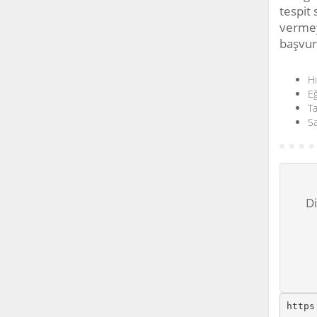
tespit 
vermey
başvur
Hı
Eğ
Ta
Sa
Di
https