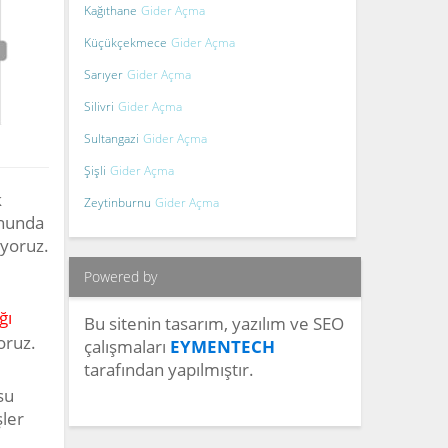
Kağıthane
Gider Açma
Küçükçekmece
Gider Açma
Sarıyer
Gider Açma
Silivri
Gider Açma
Sultangazi
Gider Açma
Şişli
Gider Açma
k
Zeytinburnu
Gider Açma
onunda
yoruz.
Powered by
ğı
Bu sitenin tasarım, yazılım ve SEO
oruz.
çalışmaları
EYMENTECH
tarafından yapılmıştır.
su
şler