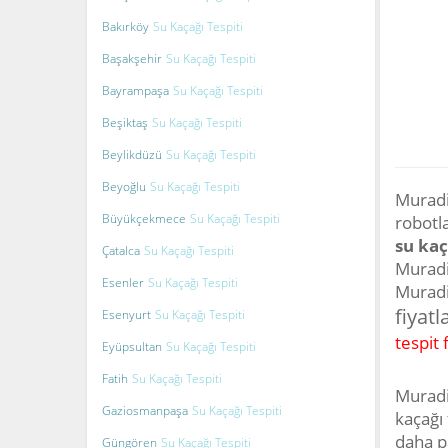
Bakırköy
Su Kaçağı Tespiti
Başakşehir
Su Kaçağı Tespiti
Bayrampaşa
Su Kaçağı Tespiti
Beşiktaş
Su Kaçağı Tespiti
Beylikdüzü
Su Kaçağı Tespiti
Beyoğlu
Su Kaçağı Tespiti
Muradi
Büyükçekmece
Su Kaçağı Tespiti
robotla
su kaç
Çatalca
Su Kaçağı Tespiti
Murad
Esenler
Su Kaçağı Tespiti
Muradi
fiyat
Esenyurt
Su Kaçağı Tespiti
tespit f
Eyüpsultan
Su Kaçağı Tespiti
Fatih
Su Kaçağı Tespiti
Muradi
Gaziosmanpaşa
Su Kaçağı Tespiti
kaçağı
daha pa
Güngören
Su Kaçağı Tespiti