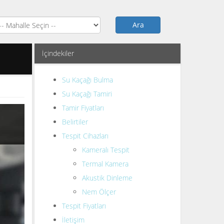
Ara
İçindekiler
Su Kaçağı Bulma
Su Kaçağı Tamiri
Tamir Fiyatları
Belirtiler
Tespit Cihazları
Kameralı Tespit
Termal Kamera
Akustik Dinleme
Nem Ölçer
Tespit Fiyatları
İletişim