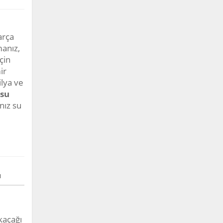
arça
anız,
çin
ir
lya ve
su
nız su
ı
kaçağı