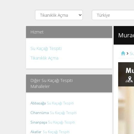
Hizmet
Murad
Su Kaçağı Tespiti
Su
Tıkanıklık Açma
Diğer Su Kaçağı Tespiti
Mahalleler
Abbasağa
Su Kaçağı Tespiti
Cihannüma
Su Kaçağı Tespiti
Sinanpaşa
Su Kaçağı Tespiti
Akatlar
Su Kaçağı Tespiti