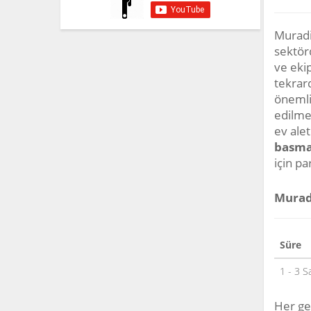
Muradi
sektörd
ve eki
tekrar
önemli
edilme
ev ale
basma
için pa
Muradi
Süre
1 - 3 S
Her ge