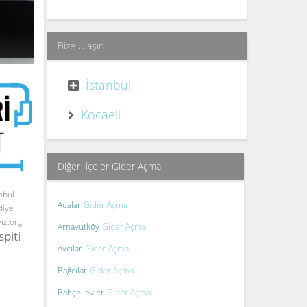
Bize Ulaşın
İstanbul
Kocaeli
Diğer İlçeler Gider Açma
nbul
Adalar
Gider Açma
diye
yiz.org
Arnavutköy
Gider Açma
spiti
Avcılar
Gider Açma
Bağcılar
Gider Açma
Bahçelievler
Gider Açma