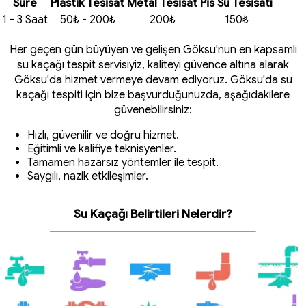
Süre
Plastik Tesisat
Metal Tesisat
Pis Su Tesisatı
1 - 3 Saat
50₺ - 200₺
200₺
150₺
Her geçen gün büyüyen ve gelişen Göksu'nun en kapsamlı
su kaçağı tespit servisiyiz, kaliteyi güvence altına alarak
Göksu'da hizmet vermeye devam ediyoruz. Göksu'da su
kaçağı tespiti için bize başvurduğunuzda, aşağıdakilere
güvenebilirsiniz:
Hızlı, güvenilir ve doğru hizmet.
Eğitimli ve kalifiye teknisyenler.
Tamamen hazarsız yöntemler ile tespit.
Saygılı, nazik etkileşimler.
Su Kaçağı Belirtileri Nelerdir?