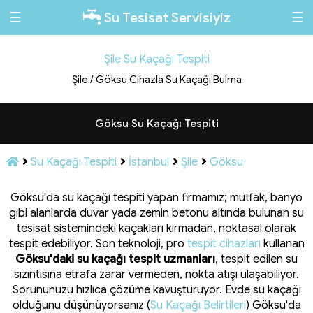
☰
☰
Su Tesisat Servisiyiz
Şile Su Kaçağı Tespiti
Şile / Göksu Cihazla Su Kaçağı Bulma
Göksu Su Kaçağı Tespiti
Su Kaçağı Tespiti
İstanbul
Şile
Göksu
Göksu'da su kaçağı tespiti yapan firmamız; mutfak, banyo
gibi alanlarda duvar yada zemin betonu altında bulunan su
tesisat sistemindeki kaçakları kırmadan, noktasal olarak
tespit edebiliyor. Son teknoloji, pro
tespit cihazları
kullanan
Göksu'daki su kaçağı tespit uzmanları
, tespit edilen su
sızıntısına etrafa zarar vermeden, nokta atışı ulaşabiliyor.
Sorununuzu hızlıca çözüme kavuşturuyor. Evde su kaçağı
olduğunu düşünüyorsanız (
Su Kaçağı Belirtileri
) Göksu'da