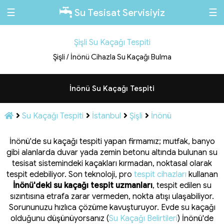
☰
☰
Su Tesisat Servisiyiz
Şişli Su Kaçağı Tespiti
Şişli / İnönü Cihazla Su Kaçağı Bulma
İnönü Su Kaçağı Tespiti
Su Kaçağı Tespiti
İstanbul
Şişli
İnönü
İnönü'de su kaçağı tespiti yapan firmamız; mutfak, banyo
gibi alanlarda duvar yada zemin betonu altında bulunan su
tesisat sistemindeki kaçakları kırmadan, noktasal olarak
tespit edebiliyor. Son teknoloji, pro
tespit cihazları
kullanan
İnönü'deki su kaçağı tespit uzmanları
, tespit edilen su
sızıntısına etrafa zarar vermeden, nokta atışı ulaşabiliyor.
Sorununuzu hızlıca çözüme kavuşturuyor. Evde su kaçağı
olduğunu düşünüyorsanız (
Su Kaçağı Belirtileri
) İnönü'de