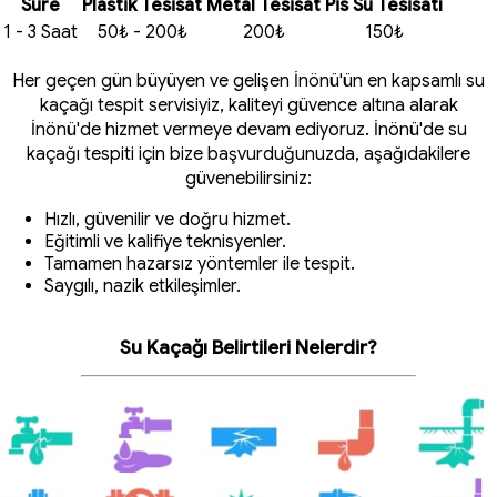
Süre
Plastik Tesisat
Metal Tesisat
Pis Su Tesisatı
1 - 3 Saat
50₺ - 200₺
200₺
150₺
Her geçen gün büyüyen ve gelişen İnönü'ün en kapsamlı su
kaçağı tespit servisiyiz, kaliteyi güvence altına alarak
İnönü'de hizmet vermeye devam ediyoruz. İnönü'de su
kaçağı tespiti için bize başvurduğunuzda, aşağıdakilere
güvenebilirsiniz:
Hızlı, güvenilir ve doğru hizmet.
Eğitimli ve kalifiye teknisyenler.
Tamamen hazarsız yöntemler ile tespit.
Saygılı, nazik etkileşimler.
Su Kaçağı Belirtileri Nelerdir?