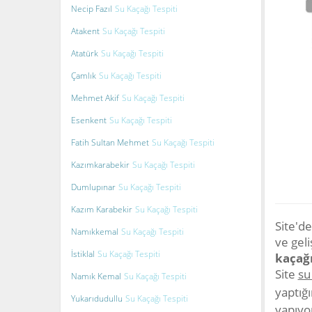
Necip Fazıl
Su Kaçağı Tespiti
Atakent
Su Kaçağı Tespiti
Atatürk
Su Kaçağı Tespiti
Çamlık
Su Kaçağı Tespiti
Mehmet Akif
Su Kaçağı Tespiti
Esenkent
Su Kaçağı Tespiti
Fatih Sultan Mehmet
Su Kaçağı Tespiti
Kazımkarabekir
Su Kaçağı Tespiti
Dumlupınar
Su Kaçağı Tespiti
Kazım Karabekir
Su Kaçağı Tespiti
Site'de
Namıkkemal
Su Kaçağı Tespiti
ve gel
İstiklal
Su Kaçağı Tespiti
kaçağı
Site
su
Namık Kemal
Su Kaçağı Tespiti
yaptığ
Yukarıdudullu
Su Kaçağı Tespiti
yapıyor