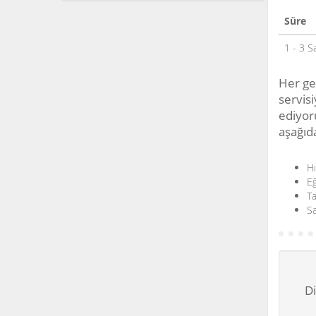
Süre
1 - 3 S
Her ge
servis
ediyoru
aşağıda
Hı
Eğ
Ta
Sa
Di