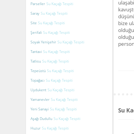
ulaşab
Parseller
Su Kaçağı Tespiti
kavuşt
Saray
Su Kaçağı Tespiti
düşünü
bize ul
Site
Su Kaçağı Tespiti
olduğu
Şerifali
Su Kaçağı Tespiti
olduğu
Soyak Yenişehir
Su Kaçağı Tespiti
persone
Tantavi
Su Kaçağı Tespiti
Tatlısu
Su Kaçağı Tespiti
Tepeüstü
Su Kaçağı Tespiti
Topağacı
Su Kaçağı Tespiti
Uydukent
Su Kaçağı Tespiti
Yamanevler
Su Kaçağı Tespiti
Yeni Sanayi
Su Kaçağı Tespiti
Su Ka
Aşağı Dudullu
Su Kaçağı Tespiti
Huzur
Su Kaçağı Tespiti