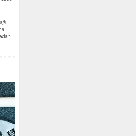
ağı
ha
adan