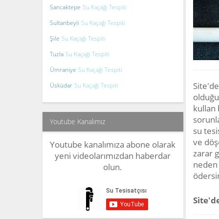
Sancaktepe
Su Kaçağı Tespiti
Sultanbeyli
Su Kaçağı Tespiti
Şile
Su Kaçağı Tespiti
Tuzla
Su Kaçağı Tespiti
Ümraniye
Su Kaçağı Tespiti
Site'd
Üsküdar
Su Kaçağı Tespiti
olduğu 
kullan 
sorunl
Youtube Kanalımız
su tes
ve döş
Youtube kanalımıza abone olarak
zarar 
yeni videolarımızdan haberdar
neden o
olun.
ödersi
Site'd