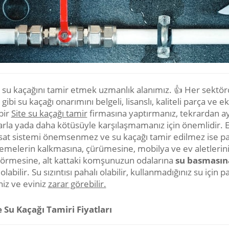
e su kaçağını tamir etmek uzmanlık alanımız. 👍 Her sektö
gibi su kaçağı onarımını belgeli, lisanslı, kaliteli parça ve 
bir
Site su kaçağı tamir
firmasına yaptırmanız, tekrardan a
arla yada daha kötüsüyle karşılaşmamanız için önemlidir. 
isat sistemi önemsenmez ve su kaçağı tamir edilmez ise p
emelerin kalkmasına, çürümesine, mobilya ve ev aletlerin
görmesine, alt kattaki komşunuzun odalarına
su basmasın
labilir. Su sızıntısı pahalı olabilir, kullanmadığınız su için p
niz ve eviniz
zarar görebilir.
e Su Kaçağı Tamiri Fiyatları