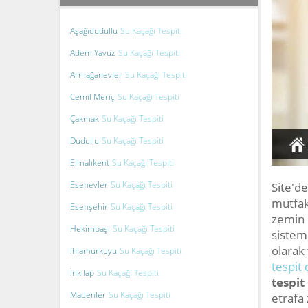
Aşağıdudullu
Su Kaçağı Tespiti
Adem Yavuz
Su Kaçağı Tespiti
Armağanevler
Su Kaçağı Tespiti
Cemil Meriç
Su Kaçağı Tespiti
Çakmak
Su Kaçağı Tespiti
Dudullu
Su Kaçağı Tespiti
Elmalıkent
Su Kaçağı Tespiti
Esenevler
Su Kaçağı Tespiti
Site'de
mutfak
Esenşehir
Su Kaçağı Tespiti
zemin 
Hekimbaşı
Su Kaçağı Tespiti
sistem
olarak 
Ihlamurkuyu
Su Kaçağı Tespiti
tespit 
İnkılap
Su Kaçağı Tespiti
tespit
Madenler
Su Kaçağı Tespiti
etrafa