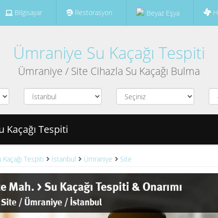
Bilgisayar
Restorasyon
H
Beyaz Eşya
Ümraniye Su Kaçağı Tespiti
Ümraniye / Site Cihazla Su Kaçağı Bulma
u Kaçağı Tespiti
 Kaçağı Tespiti
İstanbul
Ümraniye
Site