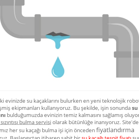
ki evinizde su kaçaklarını bulurken en yeni teknolojik robot
işmiş ekipmanları kullanıyoruz. Bu şekilde, işin sonunda
su
nı
bulduğumuzda evinizin temiz kalmasını sağlamış oluyo
 sızıntısı bulma servisi
olarak bütünlüğe inanıyoruz. Site'de
fiyatlandırma
ımız her su kaçağı bulma işi için önceden
uz. Başlangıçtan itibaren sabit bir
su kaçağı tespit fiyatı
su