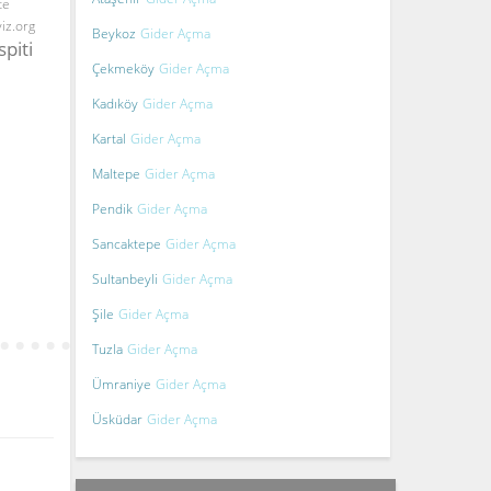
te
yiz.org
Beykoz
Gider Açma
spiti
Çekmeköy
Gider Açma
Kadıköy
Gider Açma
Kartal
Gider Açma
Maltepe
Gider Açma
Pendik
Gider Açma
Sancaktepe
Gider Açma
Sultanbeyli
Gider Açma
Şile
Gider Açma
Tuzla
Gider Açma
Ümraniye
Gider Açma
Üsküdar
Gider Açma