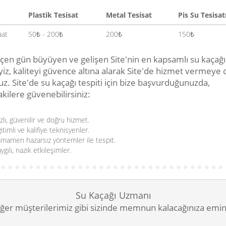
Plastik Tesisat
Metal Tesisat
Pis Su Tesisat
aat
50₺ - 200₺
200₺
150₺
çen gün büyüyen ve gelişen Site'nin en kapsamlı su kaçağı 
iyiz, kaliteyi güvence altına alarak Site'de hizmet vermey
z. Site'de su kaçağı tespiti için bize başvurduğunuzda,
kilere güvenebilirsiniz:
zlı, güvenilir ve doğru hizmet.
itimli ve kalifiye teknisyenler.
mamen hazarsız yöntemler ile tespit.
ygılı, nazik etkileşimler.
Su Kaçağı Uzmanı
ğer müşterilerimiz gibi sizinde memnun kalacağınıza emin