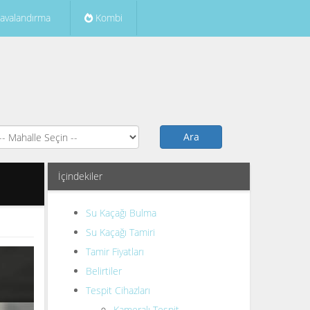
avalandırma
Kombi
Ara
İçindekiler
Su Kaçağı Bulma
Su Kaçağı Tamiri
Tamir Fiyatları
Belirtiler
Tespit Cihazları
Kameralı Tespit