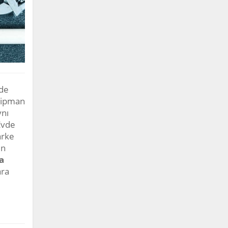
rde
ekipman
ynı
Evde
arke
in
a
ara