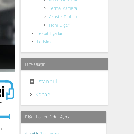
Termal Kamera
Akustik Dinleme
Nem Ölçer
Tespit Fiyatları
İletişim
Bize Ulaşın
İstanbul
Kocaeli
Diğer İlçeler Gider Açma
nbul
Ataşehir
Gider Açma