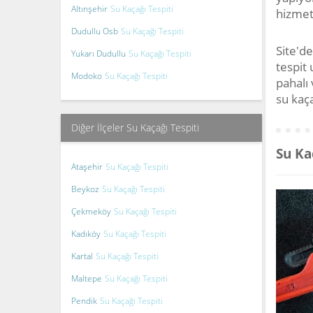
Altınşehir
Su Kaçağı Tespiti
hizmet
Dudullu Osb
Su Kaçağı Tespiti
Site'de
Yukarı Dudullu
Su Kaçağı Tespiti
tespit
Modoko
Su Kaçağı Tespiti
pahalı 
su kaça
Diğer İlçeler Su Kaçağı Tespiti
Su Ka
Ataşehir
Su Kaçağı Tespiti
Beykoz
Su Kaçağı Tespiti
Çekmeköy
Su Kaçağı Tespiti
Kadıköy
Su Kaçağı Tespiti
Kartal
Su Kaçağı Tespiti
Maltepe
Su Kaçağı Tespiti
Pendik
Su Kaçağı Tespiti