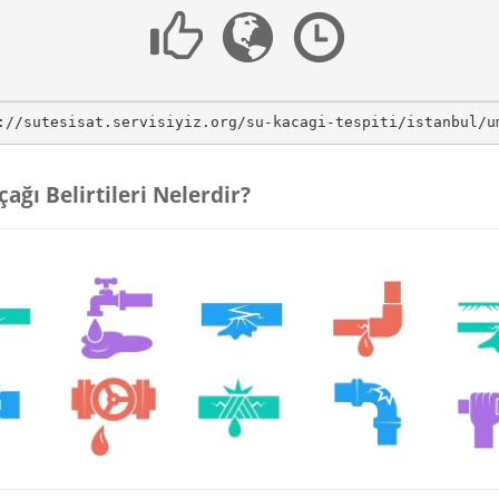
://sutesisat.servisiyiz.org/su-kacagi-tespiti/istanbul/u
çağı Belirtileri Nelerdir?