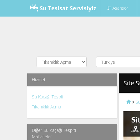
Su Tesisat Servisiyiz
Asansör
Hizmet
Site S
Su Kaçağı Tespiti
Su
Tıkanıklık Açma
Diğer Su Kaçağı Tespiti
Mahalleler