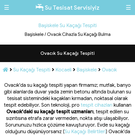
☰
☰
Su Tesisat Servisiyiz
Başiskele Su Kaçağı Tespiti
Başiskele / Ovacık Cihazla Su Kaçağı Bulma
Ovacık Su Kaçağı Tespiti
Su Kaçağı Tespiti
Kocaeli
Başiskele
Ovacık
Ovacık'da su kaçağı tespiti yapan firmamız; mutfak, banyo
gibi alanlarda duvar yada zemin betonu altında bulunan su
tesisat sistemindeki kaçakları kırmadan, noktasal olarak
tespit edebiliyor. Son teknoloji, pro
tespit cihazları
kullanan
Ovacık'daki su kaçağı tespit uzmanları
, tespit edilen su
sızıntısına etrafa zarar vermeden, nokta atışı ulaşabiliyor.
Sorununuzu hızlıca çözüme kavuşturuyor. Evde su kaçağı
olduğunu düşünüyorsanız (
Su Kaçağı Belirtileri
) Ovacık'da