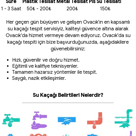
Süre
Plastik Tesisat
Metal Tesisat
Pis Su Tesisatı
1 - 3 Saat
50₺ - 200₺
200₺
150₺
Her geçen gün büyüyen ve gelişen Ovacık'ın en kapsamlı
su kaçağı tespit servisiyiz, kaliteyi güvence altına alarak
Ovacık'da hizmet vermeye devam ediyoruz. Ovacık'da su
kaçağı tespiti için bize başvurduğunuzda, aşağıdakilere
güvenebilirsiniz:
Hızlı, güvenilir ve doğru hizmet.
Eğitimli ve kalifiye teknisyenler.
Tamamen hazarsız yöntemler ile tespit.
Saygılı, nazik etkileşimler.
Su Kaçağı Belirtileri Nelerdir?