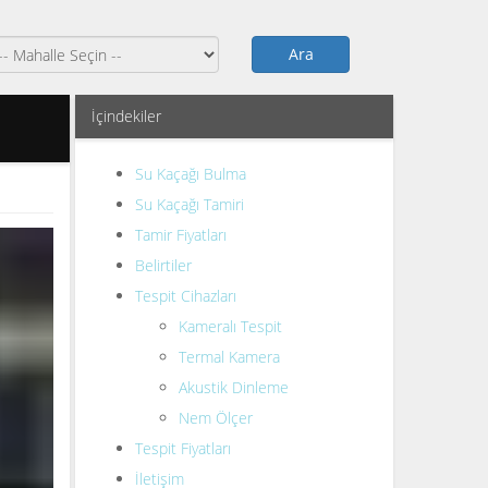
Ara
İçindekiler
Su Kaçağı Bulma
Su Kaçağı Tamiri
Tamir Fiyatları
Belirtiler
Tespit Cihazları
Kameralı Tespit
Termal Kamera
Akustik Dinleme
Nem Ölçer
Tespit Fiyatları
İletişim