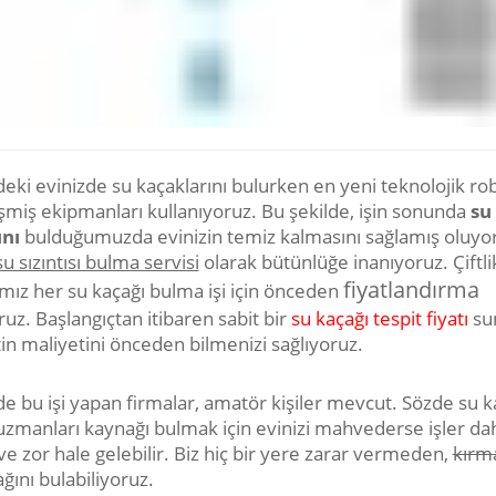
'deki evinizde su kaçaklarını bulurken en yeni teknolojik rob
işmiş ekipmanları kullanıyoruz. Bu şekilde, işin sonunda
su
nı
bulduğumuzda evinizin temiz kalmasını sağlamış oluyo
su sızıntısı bulma servisi
olarak bütünlüğe inanıyoruz. Çiftli
fiyatlandırma
ımız her su kaçağı bulma işi için önceden
uz. Başlangıçtan itibaren sabit bir
su kaçağı tespit fiyatı
su
in maliyetini önceden bilmenizi sağlıyoruz.
'de bu işi yapan firmalar, amatör kişiler mevcut. Sözde su k
 uzmanları kaynağı bulmak için evinizi mahvederse işler da
ve zor hale gelebilir. Biz hiç bir yere zarar vermeden,
kırm
ğını bulabiliyoruz.