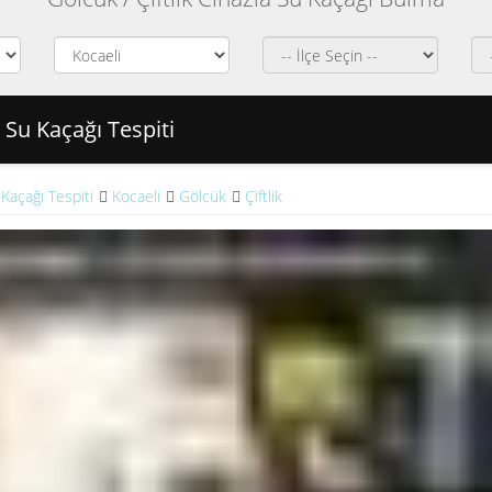
k Su Kaçağı Tespiti
Kaçağı Tespiti
Kocaeli
Gölcük
Çiftlik