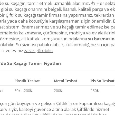
k'de su kaçağını tamir etmek uzmanlık alanımız. 👍 Her sek
gibi su kaçağı onarımını belgeli, lisanslı, kaliteli parça ve 
bir
Çiftlik su kaçağı tamir
firmasına yaptırmanız, tekrardan 
arla yada daha kötüsüyle karşılaşmamanız için önemlidir. 
isat sistemi önemsenmez ve su kaçağı tamir edilmez ise p
emelerin kalkmasına, çürümesine, mobilya ve ev aletlerin
görmesine, alt kattaki komşunuzun odalarına
su basmasın
labilir. Su sızıntısı pahalı olabilir, kullanmadığınız su için p
niz ve eviniz
zarar görebilir.
k'de Su Kaçağı Tamiri Fiyatları
Plastik Tesisat
Metal Tesisat
Pis Su Tesisat
aat
50₺ - 200₺
200₺
150₺
çen gün büyüyen ve gelişen Çiftlik'in en kapsamlı su kaçağ
servisiyiz, kaliteyi güvence altına alarak Çiftlik'de hizmet