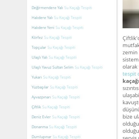
Değirmendere Yalı
Su Kaçağı Tespiti
Halıdere Yalı
Su Kaçağı Tespiti
Halıdere Yeni
Su Kaçağı Tespiti
Çiftlik
Körfez
Su Kaçağı Tespiti
mutfak
Topçular
Su Kaçağı Tespiti
zemin 
Ulaşlı Yalı
Su Kaçağı Tespiti
sistem
olarak 
Ulaşlı Yavuz Sultan Selim
Su Kaçağı Tespiti
tespit 
Yukarı
Su Kaçağı Tespiti
kaçağı
Yüzbaşılar
Su Kaçağı Tespiti
sızıntı
ulaşab
Ayvazpınarı
Su Kaçağı Tespiti
kavuşt
Çiftlik
Su Kaçağı Tespiti
düşünü
bize ul
Deniz Evler
Su Kaçağı Tespiti
olduğu
Donanma
Su Kaçağı Tespiti
olduğun
Dumlupınar
Su Kaçağı Tespiti
servis 