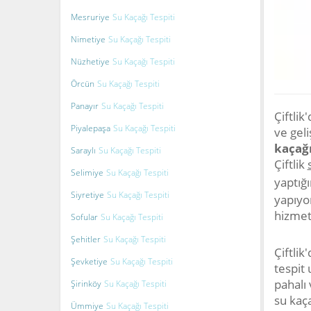
Mesruriye
Su Kaçağı Tespiti
Nimetiye
Su Kaçağı Tespiti
Nüzhetiye
Su Kaçağı Tespiti
Örcün
Su Kaçağı Tespiti
Panayır
Su Kaçağı Tespiti
Çiftlik
Piyalepaşa
Su Kaçağı Tespiti
ve gel
kaçağı
Saraylı
Su Kaçağı Tespiti
Çiftlik
Selimiye
Su Kaçağı Tespiti
yaptığ
Siyretiye
Su Kaçağı Tespiti
yapıyor
hizmet
Sofular
Su Kaçağı Tespiti
Şehitler
Su Kaçağı Tespiti
Çiftlik
Şevketiye
Su Kaçağı Tespiti
tespit
pahalı 
Şirinköy
Su Kaçağı Tespiti
su kaça
Ümmiye
Su Kaçağı Tespiti