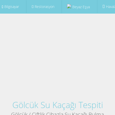
Bilgisayar
Restorasyon
Haval
Beyaz Eşya
Gölcük Su Kaçağı Tespiti
Gölcük / Çiftlik Cihazla Su Kaçağı Bulma