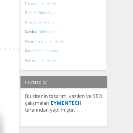
Gebze
Gider Açma
Gölcük
Gider Açma
İzmit
Gider Açma
Kandıra
Gider Açma
Karamürsel
Gider Açma
Kartepe
Gider Açma
Körfez
Gider Açma
Powered by
Bu sitenin tasarım, yazılım ve SEO
çalışmaları
EYMENTECH
tarafından yapılmıştır.