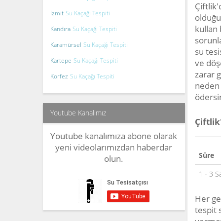
Çiftli
İzmit
Su Kaçağı Tespiti
olduğu 
kullan 
Kandıra
Su Kaçağı Tespiti
sorunl
Karamürsel
Su Kaçağı Tespiti
su tes
Kartepe
Su Kaçağı Tespiti
ve döş
zarar 
Körfez
Su Kaçağı Tespiti
neden o
ödersi
Youtube Kanalımız
Çiftli
Youtube kanalımıza abone olarak
yeni videolarımızdan haberdar
Süre
olun.
1 - 3 S
Her ge
tespit 