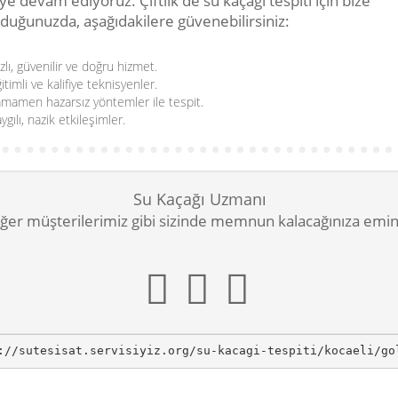
 devam ediyoruz. Çiftlik'de su kaçağı tespiti için bize
duğunuzda, aşağıdakilere güvenebilirsiniz:
zlı, güvenilir ve doğru hizmet.
itimli ve kalifiye teknisyenler.
mamen hazarsız yöntemler ile tespit.
ygılı, nazik etkileşimler.
Su Kaçağı Uzmanı
ğer müşterilerimiz gibi sizinde memnun kalacağınıza emin
://sutesisat.servisiyiz.org/su-kacagi-tespiti/kocaeli/go