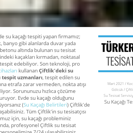
'de su kaçağı tespiti yapan firmamız;
, banyo gibi alanlarda duvar yada
betonu altında bulunan su tesisat
indeki kaçakları kırmadan, noktasal
tespit edebiliyor. Son teknoloji, pro
cihazları
kullanan
Çiftlik'deki su
 tespit uzmanları
, tespit edilen su
sına etrafa zarar vermeden, nokta atışı
Mart 2021 / Koc
Gölcük / Çiftl
iliyor. Sorununuzu hızlıca çözüme
Su Tesisat Servisi
uruyor. Evde su kaçağı olduğunu
Su Kaçağı Te
yorsanız (
Su Kaçağı Belirtileri
) Çiftlik'de
aşabilisiniz. Tüm Çiftlik'in su tesisatçısı
muz için, su kaçağı probleminiz
da, profesyonel Çiftlik su tesisat
personelimize 7/24 ulaşabilirsiniz.