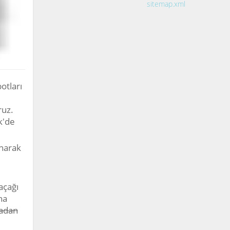
sitemap.xml
otları
ruz.
k'de
narak
açağı
ha
adan