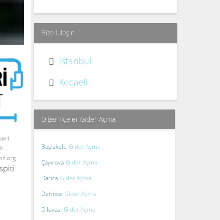
Bize Ulaşın
İstanbul
Kocaeli
Diğer İlçeler Gider Açma
aeli
Başiskele
Gider Açma
ik
yiz.org
Çayırova
Gider Açma
spiti
Darıca
Gider Açma
Derince
Gider Açma
Dilovası
Gider Açma