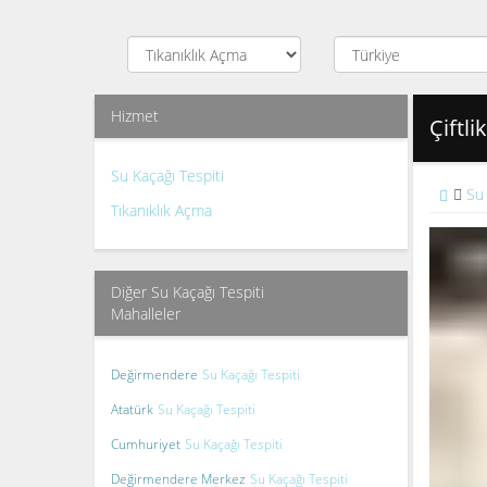
Hizmet
Çiftli
Su Kaçağı Tespiti
Su 
Tıkanıklık Açma
Diğer Su Kaçağı Tespiti
Mahalleler
Değirmendere
Su Kaçağı Tespiti
Atatürk
Su Kaçağı Tespiti
Cumhuriyet
Su Kaçağı Tespiti
Değirmendere Merkez
Su Kaçağı Tespiti