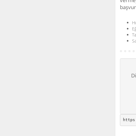
vermeye
başvur
Hı
Eğ
Ta
Sa
Di
https