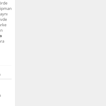
törde
ekipman
aynı
Evde
arke
in
a
ara
ı
ı