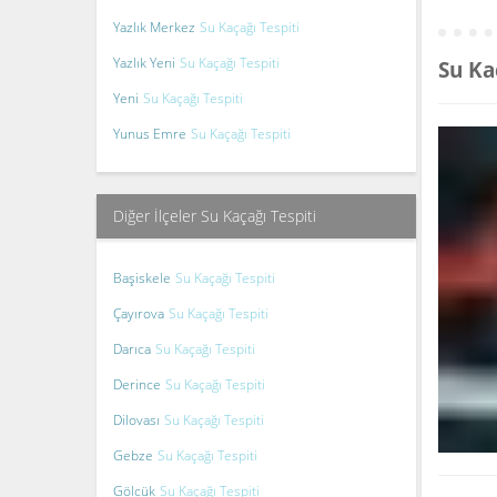
Yazlık Merkez
Su Kaçağı Tespiti
Yazlık Yeni
Su Kaçağı Tespiti
Su Ka
Yeni
Su Kaçağı Tespiti
Yunus Emre
Su Kaçağı Tespiti
Diğer İlçeler Su Kaçağı Tespiti
Başiskele
Su Kaçağı Tespiti
Çayırova
Su Kaçağı Tespiti
Darıca
Su Kaçağı Tespiti
Derince
Su Kaçağı Tespiti
Dilovası
Su Kaçağı Tespiti
Gebze
Su Kaçağı Tespiti
Gölcük
Su Kaçağı Tespiti