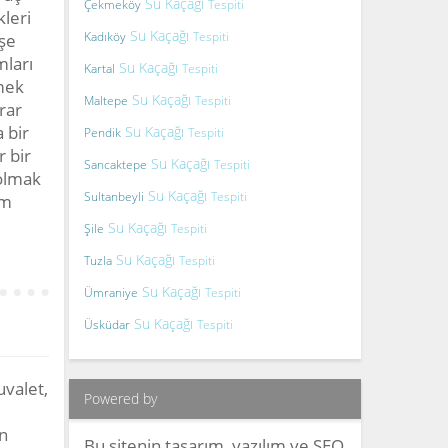
Su Kaçağı
Çekmeköy
Tespiti
kleri
Su Kaçağı
Kadıköy
Tespiti
işe
mları
Su Kaçağı
Kartal
Tespiti
zmek
Su Kaçağı
Maltepe
Tespiti
rar
 bir
Su Kaçağı
Pendik
Tespiti
r bir
Su Kaçağı
Sancaktepe
Tespiti
 olmak
Su Kaçağı
Sultanbeyli
Tespiti
um
Su Kaçağı
Şile
Tespiti
Su Kaçağı
Tuzla
Tespiti
Su Kaçağı
Ümraniye
Tespiti
Su Kaçağı
Üsküdar
Tespiti
uvalet,
Powered by
n
Bu sitenin tasarım, yazılım ve SEO