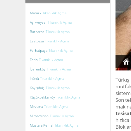
Atatürk
Tıkanıklık Açma
Aşıkveysel
Tıkanıklık Açma
Barbaros
Tıkanıklık Açma
Esatpaşa
Tıkanıklık Açma
Ferhatpaşa
Tıkanıklık Açma
Fetih
Tıkanıklık Açma
İçerenköy
Tıkanıklık Açma
İnönü
Tıkanıklık Açma
Türkiş 
mutfak
Kayışdağı
Tıkanıklık Açma
sistemi
Küçükbakkalköy
Tıkanıklık Açma
Son tek
makina
Mevlana
Tıkanıklık Açma
tesisa
Mimarsinan
Tıkanıklık Açma
hızlıc
Mustafa Kemal
Tıkanıklık Açma
Bloklar