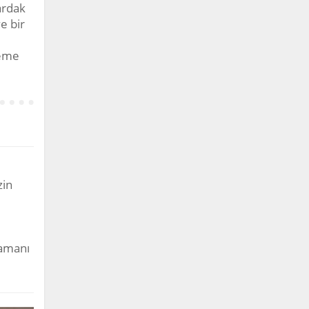
ardak
e bir
leme
zin
zamanı