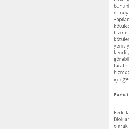
bununla
etmeye
yapıla
kötüleş
hizmet
kötüleş
yenisi
kendi y
görebil
tarafı
hizmeti
ge
için
Evde t
Evde la
Bloklar
olarak,