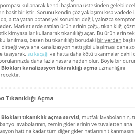
l pompası kullanarak kendi başlarına üstesinden gelebilece
n basit bir iştir. Sorunu kendin çöz yaklaşımı kısa vadede 
da, altta yatan potansiyel sorunları değil, yalnızca sempto
eder. Marketlerde satılan ürünlerinin çoğu, tıkanıklığı çö
stik kimyasallar kullanarak tıkanıklığı açar. Bu ürünlerin tek
kullanılması, bazen bu tıkanıklığı borudaki
bir yerden
başka
 dirseği veya ana kanalizasyon hattı gibi ulaşılması daha zo
e taşıyarak,
su kaçağı
ve hatta daha kötü tıkanmalar dahil
borularınızda daha fazla hasara neden olur. Böyle bir dur
 Blokları kanalizasyon tıkanıklığı açma
uzmanlığını
recektir.
o Tıkanıklığı Açma
 Blokları tıkanıklık açma servisi
, mutfak lavabolarının, t
 banyo lavabolarının, zemin giderlerinin ve tuvaletten ana
zasyon hattına kadar tüm diğer gider hatlarının tıkanmasını