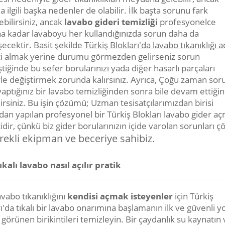
 ilgili başka nedenler de olabilir. İlk başta sorunu fark
bilirsiniz, ancak
lavabo gideri temizliği
profesyonelce
na kadar lavaboyu her kullandığınızda sorun daha da
ecektir. Basit şekilde
Türkiş Blokları'da lavabo tıkanıklığı 
i almak yerine durumu görmezden gelirseniz sorun
tiğinde bu sefer borularınızı yada diğer hasarlı parçaları
yle değiştirmek zorunda kalırsınız. Ayrıca, Çoğu zaman sor
aptığınız bir lavabo temizliğinden sonra bile devam ettiğin
irsiniz. Bu işin çözümü; Uzman tesisatçılarımızdan birisi
ndan yapılan profesyonel bir Türkiş Blokları lavabo gider a
dir, çünkü biz gider borularınızın içide varolan sorunları 
rekli ekipman ve beceriye sahibiz.
ıkalı lavabo nasıl açılır pratik
vabo tıkanıklığını
kendisi açmak isteyenler
için Türkiş
ı'da tıkalı bir lavabo onarımına başlamanın ilk ve güvenli y
 görünen birikintileri temizleyin. Bir çaydanlık su kaynatın 