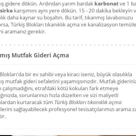
ış gidere dökün. Ardından yarım bardak
karbonat
ve 1 b
sirke
karışımını aynı yere dökün. 15 - 20 dakika bekleyin v
lık daha kaynar su boşaltın. Bu tarif, tıkanmış lavabonuzu
rsa, Türkiş Blokları tıkanıklık açma ve kanalizasyon temiz
ni aramanız gerekir.
mış Mutfak Gideri Açma
Blokları'da bir ev sahibi veya kiracı iseniz, büyük olasılıkla
ş mutfak gideri sefaletini yaşamışsınızdır. Mutfak giderini
 çalışmadığını, etrafdaki kötü kokuları fark etmeye
ğınızda, sorunlarınızı hızla düzelten ve sizi maliyetli
lardan kurtaracak tüm
Türkiş Blokları tıkanıklık açma
lerini sağlayabilecek profesyonel tesisatçılarımızı arama 
ir.