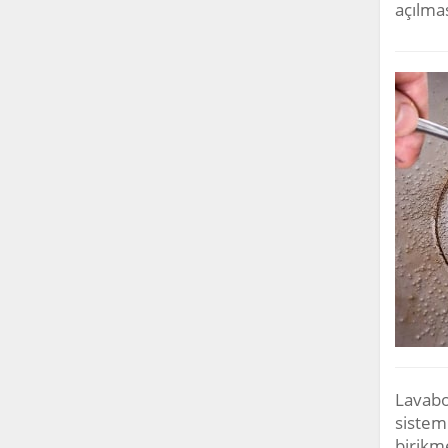
açılmas
Lavabo 
sistemi
birikme