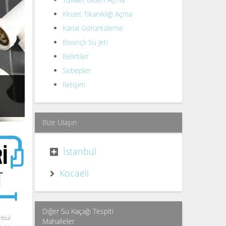
Klozet Tıkanıklığı Açma
Kanal Görüntüleme
Basınçlı Su Jeti
Belirtiler
Sebepler
İletişim
Bize Ulaşın
İstanbul
Kocaeli
Diğer Su Kaçağı Tespiti
nbul
Mahalleler