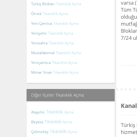
varsa (
Türkiş Blokları
Tıkanıklık Açma
Tüm Tür
Örnek
Tıkanıklık Açma
olduğu
mutfağ
Yeni Çamlıca
Tıkanıklık Açma
Bloklar
Yenişehir
Tıkanıklık Açma
7/24 ul
Yenisahra
Tıkanıklık Açma
Mustafakemal
Tıkanıklık Açma
Yeniçamlıca
Tıkanıklık Açma
Mimar Sinan
Tıkanıklık Açma
Diğer İlçeler Tıkanıklık Açma
Kanal
Tıkanıklık
Ataşehir
Açma
Tıkanıklık
Beykoz
Açma
Türkiş 
Tıkanıklık
hizmet 
Çekmeköy
Açma