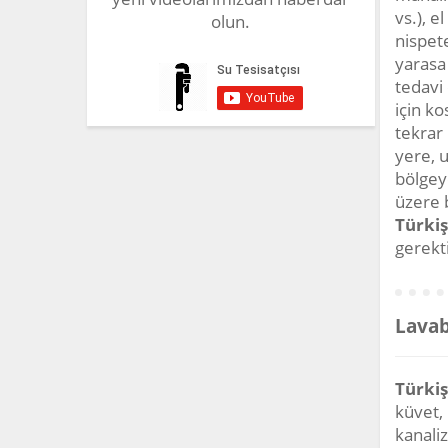
vs.), e
olun.
nispete
yarasa 
tedavi 
için ko
tekrar 
yere, u
bölgey
üzere 
Türkiş
gerekti
Lavab
Türkiş
küvet,
kanali