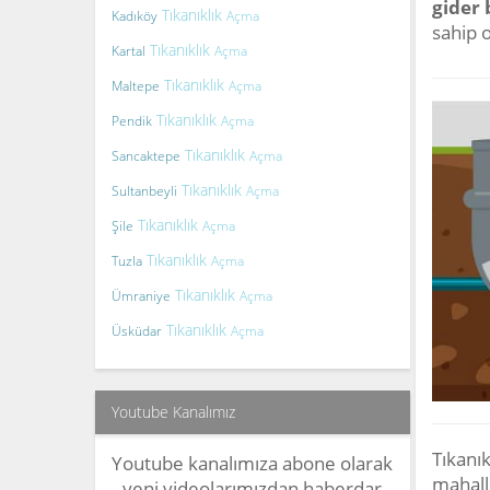
gider
Tıkanıklık
Kadıköy
Açma
sahip 
Tıkanıklık
Kartal
Açma
Tıkanıklık
Maltepe
Açma
Tıkanıklık
Pendik
Açma
Tıkanıklık
Sancaktepe
Açma
Tıkanıklık
Sultanbeyli
Açma
Tıkanıklık
Şile
Açma
Tıkanıklık
Tuzla
Açma
Tıkanıklık
Ümraniye
Açma
Tıkanıklık
Üsküdar
Açma
Youtube Kanalımız
Tıkanık
Youtube kanalımıza abone olarak
mahalle
yeni videolarımızdan haberdar