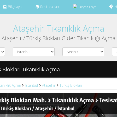
Bilgisayar
Restorasyon
H
Beyaz Eşya
Ataşehir Tıkanıklık Açma
Ataşehir / Türkiş Blokları Gider Tıkanıklığı Açma
ş Blokları Tıkanıklık Açma
kanıklık Açma
İstanbul
Ataşehir
Türkiş Blokları