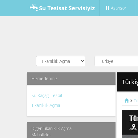
Su Tesisat Servisiyiz
Asansör
Hizmetlerimiz
Türki
Su Kaçağı Tespiti
Tı
Tıkanıklık Açma
Diğer Tıkanıklık Açma
Mahalleler