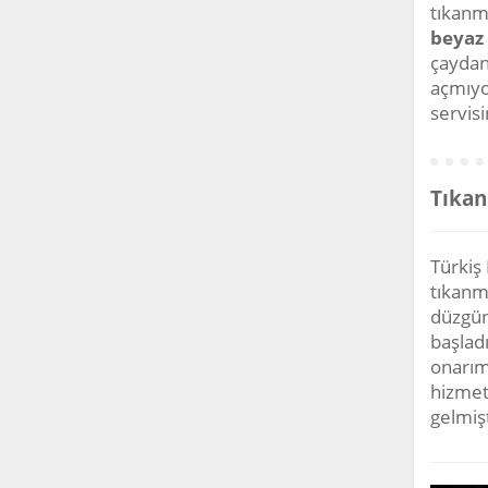
tıkanm
beyaz 
çaydan
açmıyo
servisi
Tıkan
Türkiş 
tıkanmı
düzgün
başladı
onarım
hizmet
gelmişt