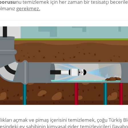
 borusu
nu temizlemek için her zaman bir tesisatçı becerile
olmanız
gerekmez.
lıkları açmak ve pimaş içerisini temizlemek, çoğu Türkiş Bl
sindeki ev sahibinin kimyasal gider temizleyicileri (lavabo