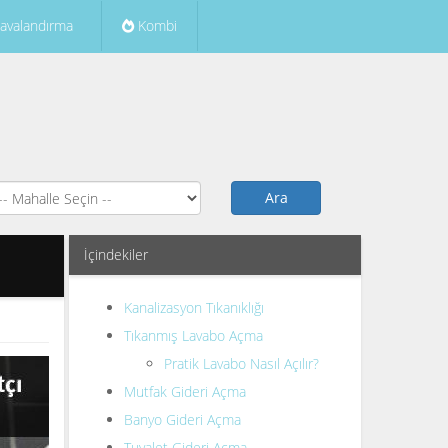
avalandırma
Kombi
Ara
İçindekiler
Kanalizasyon Tıkanıklığı
Tıkanmış Lavabo Açma
Pratik Lavabo Nasıl Açılır?
Mutfak Gideri Açma
Banyo Gideri Açma
Tuvalet Gideri Açma