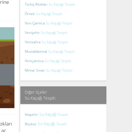
rine
Türkiş Blokları
Su Kaçağı Tespiti
Örnek
Su Kaçağı Tespiti
Yeni Çamlıca
Su Kaçağı Tespiti
Yenişehir
Su Kaçağı Tespiti
Yenisahra
Su Kaçağı Tespiti
Mustafakemal
Su Kaçağı Tespiti
Yeniçamlıca
Su Kaçağı Tespiti
Mimar Sinan
Su Kaçağı Tespiti
Diğer İlçeler
Su Kaçağı Tespiti
Su Kaçağı
Ataşehir
Tespiti
okları
Su Kaçağı
Beykoz
Tespiti
 aç