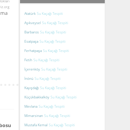
lokları
yiz.org
Açma
Atatürk
Su Kaçağı Tespiti
Aşıkveysel
Su Kaçağı Tespiti
Barbaros
Su Kaçağı Tespiti
Esatpaşa
Su Kaçağı Tespiti
Ferhatpaşa
Su Kaçağı Tespiti
Fetih
Su Kaçağı Tespiti
İçerenköy
Su Kaçağı Tespiti
İnönü
Su Kaçağı Tespiti
Kayışdağı
Su Kaçağı Tespiti
Küçükbakkalköy
Su Kaçağı Tespiti
Mevlana
Su Kaçağı Tespiti
Mimarsinan
Su Kaçağı Tespiti
bosu
Mustafa Kemal
Su Kaçağı Tespiti