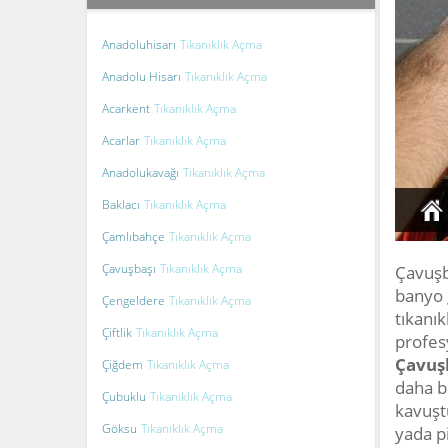
Anadoluhisarı
Tıkanıklık Açma
Anadolu Hisarı
Tıkanıklık Açma
Acarkent
Tıkanıklık Açma
Acarlar
Tıkanıklık Açma
Anadolukavağı
Tıkanıklık Açma
Baklacı
Tıkanıklık Açma
Çamlıbahçe
Tıkanıklık Açma
Çavuşbaşı
Tıkanıklık Açma
Çavuşb
banyo 
Çengeldere
Tıkanıklık Açma
tıkanık
Çiftlik
Tıkanıklık Açma
profes
Çavuşb
Çiğdem
Tıkanıklık Açma
daha b
Çubuklu
Tıkanıklık Açma
kavuşt
Göksu
Tıkanıklık Açma
yada p