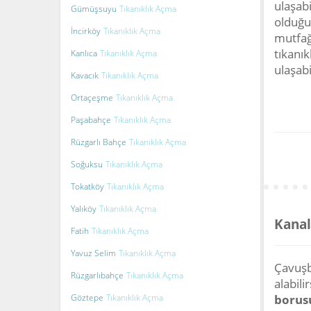
ulaşabi
Gümüşsuyu
Tıkanıklık Açma
olduğu
İncirköy
Tıkanıklık Açma
mutfağ
tıkanı
Kanlıca
Tıkanıklık Açma
ulaşabi
Kavacık
Tıkanıklık Açma
Ortaçeşme
Tıkanıklık Açma
Paşabahçe
Tıkanıklık Açma
Rüzgarlı Bahçe
Tıkanıklık Açma
Soğuksu
Tıkanıklık Açma
Tokatköy
Tıkanıklık Açma
Yalıköy
Tıkanıklık Açma
Kanal
Fatih
Tıkanıklık Açma
Yavuz Selim
Tıkanıklık Açma
Çavuşba
Rüzgarlıbahçe
Tıkanıklık Açma
alabili
Göztepe
Tıkanıklık Açma
borus