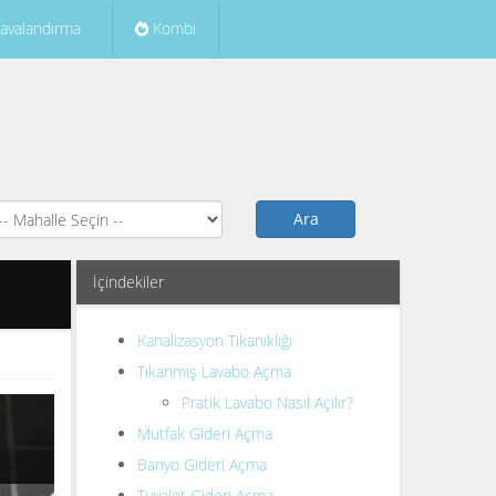
avalandırma
Kombi
Ara
İçindekiler
Kanalizasyon Tıkanıklığı
Tıkanmış Lavabo Açma
Pratik Lavabo Nasıl Açılır?
Mutfak Gideri Açma
Banyo Gideri Açma
Tuvalet Gideri Açma