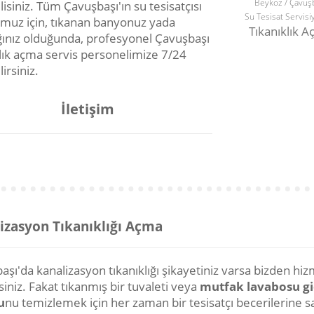
Beykoz / Çavuş
lisiniz. Tüm Çavuşbaşı'ın su tesisatçısı
Su Tesisat Servisi
muz için, tıkanan banyonuz yada
Tıkanıklık 
ınız olduğunda, profesyonel Çavuşbaşı
klık açma servis personelimize 7/24
lirsiniz.
İletişim
izasyon Tıkanıklığı Açma
şı'da kanalizasyon tıkanıklığı şikayetiniz varsa bizden hi
rsiniz. Fakat tıkanmış bir tuvaleti veya
mutfak lavabosu g
u
nu temizlemek için her zaman bir tesisatçı becerilerine s