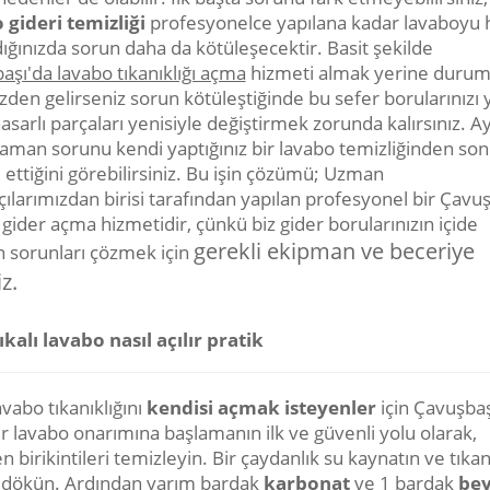
 gideri temizliği
profesyonelce yapılana kadar lavaboyu 
ığınızda sorun daha da kötüleşecektir. Basit şekilde
aşı'da lavabo tıkanıklığı açma
hizmeti almak yerine duru
den gelirseniz sorun kötüleştiğinde bu sefer borularınızı 
asarlı parçaları yenisiyle değiştirmek zorunda kalırsınız. Ay
aman sorunu kendi yaptığınız bir lavabo temizliğinden sonr
ettiğini görebilirsiniz. Bu işin çözümü; Uzman
çılarımızdan birisi tarafından yapılan profesyonel bir Çavu
gider açma hizmetidir, çünkü biz gider borularınızın içide
gerekli ekipman ve beceriye
n sorunları çözmek için
z.
ıkalı lavabo nasıl açılır pratik
vabo tıkanıklığını
kendisi açmak isteyenler
için Çavuşbaş
bir lavabo onarımına başlamanın ilk ve güvenli yolu olarak,
 birikintileri temizleyin. Bir çaydanlık su kaynatın ve tıka
 dökün. Ardından yarım bardak
karbonat
ve 1 bardak
bey