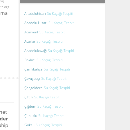
başı
yiz.org
Açma
Anadoluhisarı
Su Kaçağı Tespiti
Anadolu Hisarı
Su Kaçağı Tespiti
Acarkent
Su Kaçağı Tespiti
Acarlar
Su Kaçağı Tespiti
Anadolukavağı
Su Kaçağı Tespiti
Baklacı
Su Kaçağı Tespiti
Çamlıbahçe
Su Kaçağı Tespiti
Çavuşbaşı
Su Kaçağı Tespiti
Çengeldere
Su Kaçağı Tespiti
Çiftlik
Su Kaçağı Tespiti
Çiğdem
Su Kaçağı Tespiti
zmet
Çubuklu
Su Kaçağı Tespiti
ider
ahip
Göksu
Su Kaçağı Tespiti