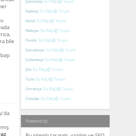
Su Kaçağı
Çekmeköy
Tespiti
her
Su Kaçağı
Kadıköy
Tespiti
mu
Su Kaçağı
Kartal
Tespiti
yada
Su Kaçağı
Maltepe
Tespiti
rıca,
Su Kaçağı
a bile
Pendik
Tespiti
Su Kaçağı
Sancaktepe
Tespiti
şbaşı
Su Kaçağı
Sultanbeyli
Tespiti
Su Kaçağı
Şile
Tespiti
Su Kaçağı
Tuzla
Tespiti
Su Kaçağı
Ümraniye
Tespiti
Su Kaçağı
Üsküdar
Tespiti
ı'da
Powered by
nmış
az
Bu sitenin tasarım, yazılım ve SEO