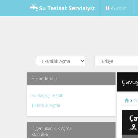
Su Tesisat Servisiyiz
Asansör
Hizmetlerimiz
Çavuş
Su Kaçağı Tespiti
Tı
Tıkanıklık Açma
Diğer Tıkanıklık Açma
Mahalleler