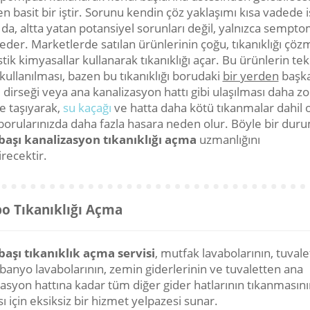
n basit bir iştir. Sorunu kendin çöz yaklaşımı kısa vadede 
da, altta yatan potansiyel sorunları değil, yalnızca sempto
eder. Marketlerde satılan ürünlerinin çoğu, tıkanıklığı çö
stik kimyasallar kullanarak tıkanıklığı açar. Bu ürünlerin tek
kullanılması, bazen bu tıkanıklığı borudaki
bir yerden
başka
 dirseği veya ana kanalizasyon hattı gibi ulaşılması daha zo
e taşıyarak,
su kaçağı
ve hatta daha kötü tıkanmalar dahil
borularınızda daha fazla hasara neden olur. Böyle bir dur
aşı kanalizasyon tıkanıklığı açma
uzmanlığını
recektir.
o Tıkanıklığı Açma
aşı tıkanıklık açma servisi
, mutfak lavabolarının, tuvale
 banyo lavabolarının, zemin giderlerinin ve tuvaletten ana
zasyon hattına kadar tüm diğer gider hatlarının tıkanmasını
ı için eksiksiz bir hizmet yelpazesi sunar.