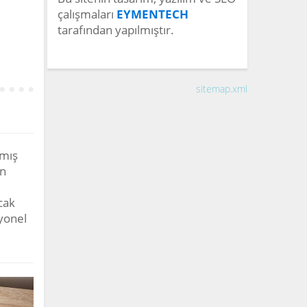
çalışmaları
EYMENTECH
tarafından yapılmıştır.
sitemap.xml
nmış
ün
cak
yonel