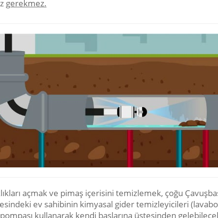
ız
gerekmez.
klıkları açmak ve pimaş içerisini temizlemek, çoğu Çavuşba
sindeki ev sahibinin kimyasal gider temizleyicileri (lavabo
l pompası kullanarak kendi başlarına üstesinden gelebilece