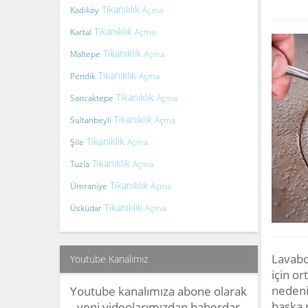
Tıkanıklık
Kadıköy
Açma
Tıkanıklık
Kartal
Açma
Tıkanıklık
Maltepe
Açma
Tıkanıklık
Pendik
Açma
Tıkanıklık
Sancaktepe
Açma
Tıkanıklık
Sultanbeyli
Açma
Tıkanıklık
Şile
Açma
Tıkanıklık
Tuzla
Açma
Tıkanıklık
Ümraniye
Açma
Tıkanıklık
Üsküdar
Açma
Lavabo
Youtube Kanalımız
için or
nedeniy
Youtube kanalımıza abone olarak
başka n
yeni videolarımızdan haberdar