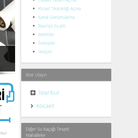
Klozet Tıkanıklığı Açma
Kanal Görüntüleme
Basınçlı Su Jeti
Belirtiler
Sebepler
İletişim
Bize Ulaşın
İstanbul
Kocaeli
Diğer Su Kaçağı Tespiti
nbul
Mahalleler