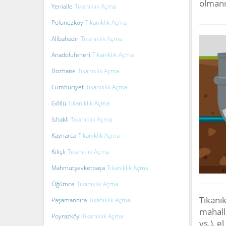
olman
Yenialle
Tıkanıklık Açma
Polonezköy
Tıkanıklık Açma
Alibahadır
Tıkanıklık Açma
Anadolufeneri
Tıkanıklık Açma
Bozhane
Tıkanıklık Açma
Cumhuriyet
Tıkanıklık Açma
Göllü
Tıkanıklık Açma
İshaklı
Tıkanıklık Açma
Kaynarca
Tıkanıklık Açma
Kılıçlı
Tıkanıklık Açma
Mahmutşevketpaşa
Tıkanıklık Açma
Öğümce
Tıkanıklık Açma
Tıkanı
Paşamandıra
Tıkanıklık Açma
mahalle
Poyrazköy
Tıkanıklık Açma
vs.), e