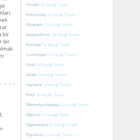
işe
Yenialle
Su Kaçağı Tespiti
mları
Polonezköy
Su Kaçağı Tespiti
zmek
Alibahadır
Su Kaçağı Tespiti
rar
 bir
Anadolufeneri
Su Kaçağı Tespiti
r bir
Bozhane
Su Kaçağı Tespiti
 olmak
Cumhuriyet
Su Kaçağı Tespiti
um
Göllü
Su Kaçağı Tespiti
İshaklı
Su Kaçağı Tespiti
Kaynarca
Su Kaçağı Tespiti
Kılıçlı
Su Kaçağı Tespiti
Mahmutşevketpaşa
Su Kaçağı Tespiti
t,
Öğümce
Su Kaçağı Tespiti
Paşamandıra
Su Kaçağı Tespiti
n
Poyrazköy
Su Kaçağı Tespiti