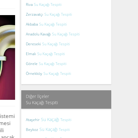
Riva
Su Kaçağı Tespiti
Zerzavatçı
Su Kaçağı Tespiti
Akbaba
Su Kaçağı Tespiti
Anadolu Kavağı
Su Kaçağı Tespiti
Dereseki
Su Kaçağı Tespiti
Elmalı
Su Kaçağı Tespiti
Görele
Su Kaçağı Tespiti
Örnekköy
Su Kaçağı Tespiti
Diğer İlçeler
Su Kaçağı Tespiti
istemi
Su Kaçağı
Ataşehir
Tespiti
kmesi
Su Kaçağı
li
Beykoz
Tespiti
, ancak