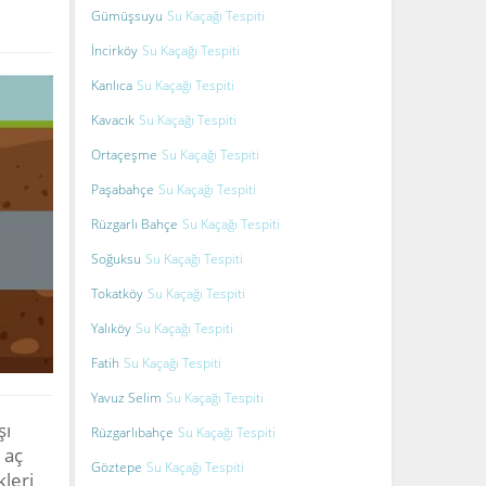
Gümüşsuyu
Su Kaçağı Tespiti
İncirköy
Su Kaçağı Tespiti
Kanlıca
Su Kaçağı Tespiti
Kavacık
Su Kaçağı Tespiti
Ortaçeşme
Su Kaçağı Tespiti
Paşabahçe
Su Kaçağı Tespiti
Rüzgarlı Bahçe
Su Kaçağı Tespiti
Soğuksu
Su Kaçağı Tespiti
Tokatköy
Su Kaçağı Tespiti
Yalıköy
Su Kaçağı Tespiti
Fatih
Su Kaçağı Tespiti
Yavuz Selim
Su Kaçağı Tespiti
şı
Rüzgarlıbahçe
Su Kaçağı Tespiti
 aç
Göztepe
Su Kaçağı Tespiti
kleri