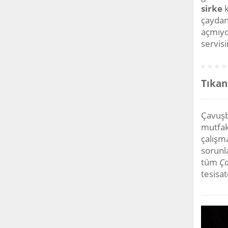
sirke
k
çaydan
açmıyo
servisi
Tıkan
Çavuşba
mutfak 
çalışma
sorunla
tüm
Ça
tesisat