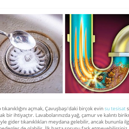
 tıkanıklığını açmak, Çavuşbaşı'daki birçok evin
su tesisat
s
tak bir ihtiyaçtır. Lavabolarınızda yağ, çamur ve kalıntı biri
le gider tıkanıklıkları meydana gelebilir, ancak bununla ilgi
edenler de olabilir. İlk başta sorunu fark etmeyebilirsiniz