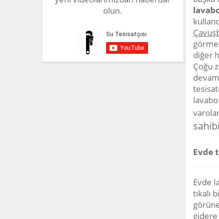
lavabo
olun.
kulland
Çavuşb
görmez
diğer h
Çoğu z
devam 
tesisat
lavabo 
varola
sahibi
Evde t
Evde la
tıkalı 
görünen
gidere