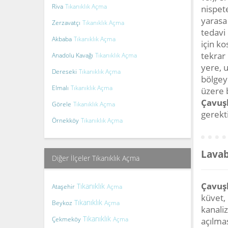
Riva
Tıkanıklık Açma
nispete
yarasa 
Zerzavatçı
Tıkanıklık Açma
tedavi 
Akbaba
Tıkanıklık Açma
için ko
tekrar 
Anadolu Kavağı
Tıkanıklık Açma
yere, u
Dereseki
Tıkanıklık Açma
bölgey
Elmalı
Tıkanıklık Açma
üzere 
Çavuşb
Görele
Tıkanıklık Açma
gerekti
Örnekköy
Tıkanıklık Açma
Lavab
Diğer İlçeler Tıkanıklık Açma
Çavuşb
Tıkanıklık
Ataşehir
Açma
küvet,
Tıkanıklık
Beykoz
Açma
kanali
Tıkanıklık
Çekmeköy
Açma
açılmas