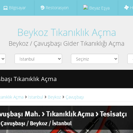
Bilgisayar
Restorasyon
H
Beyaz Eşya
Beykoz Tıkanıklık Açma
Beykoz / Çavuşbaşı Gider Tıkanıklığı Açma
başı Tıkanıklık Açma
kanıklık Açma
İstanbul
Beykoz
Çavuşbaşı