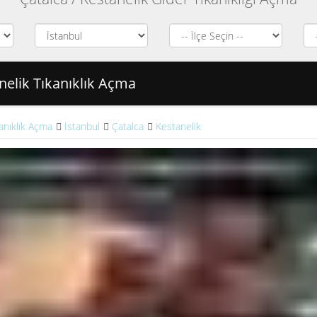
nelik Tıkanıklık Açma
anıklık Açma
İstanbul
Çatalca
Kestanelik