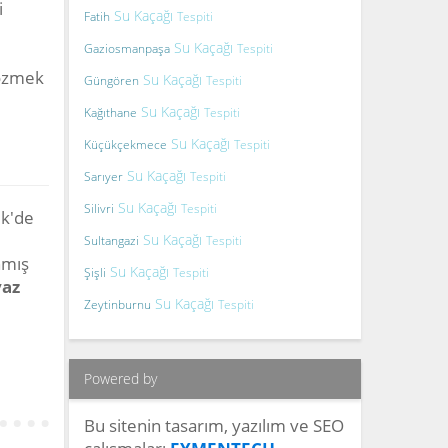
i
Su Kaçağı
Fatih
Tespiti
Su Kaçağı
Gaziosmanpaşa
Tespiti
çözmek
Su Kaçağı
Güngören
Tespiti
Su Kaçağı
Kağıthane
Tespiti
Su Kaçağı
Küçükçekmece
Tespiti
Su Kaçağı
Sarıyer
Tespiti
Su Kaçağı
Silivri
Tespiti
ik'de
Su Kaçağı
Sultangazi
Tespiti
nmış
Su Kaçağı
Şişli
Tespiti
az
Su Kaçağı
Zeytinburnu
Tespiti
Powered by
Bu sitenin tasarım, yazılım ve SEO