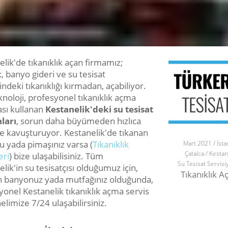
lik'de tıkanıklık açan firmamız;
, banyo gideri ve su tesisat
ndeki tıkanıklığı kırmadan, açabiliyor.
noloji, profesyonel tıkanıklık açma
sı kullanan
Kestanelik'deki su tesisat
ları
, sorun daha büyümeden hızlıca
 kavuşturuyor. Kestanelik'de tıkanan
u yada pimaşınız varsa (
Tıkanıklık
Mart 2021 / İsta
Çatalca / Kestan
eri
) bize ulaşabilisiniz. Tüm
Su Tesisat Servisi
lik'in su tesisatçısı olduğumuz için,
Tıkanıklık 
n banyonuz yada mutfağınız olduğunda,
yonel Kestanelik tıkanıklık açma servis
limize 7/24 ulaşabilirsiniz.