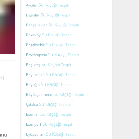
Su Kaçağı
Avcılar
Tespiti
Su Kaçağı
Bağcılar
Tespiti
Su Kaçağı
Bahçelievler
Tespiti
Su Kaçağı
Bakırköy
Tespiti
Su Kaçağı
Başakşehir
Tespiti
Su Kaçağı
Bayrampaşa
Tespiti
Su Kaçağı
Beşiktaş
Tespiti
Su Kaçağı
Beylikdüzü
Tespiti
ntı
Su Kaçağı
Beyoğlu
Tespiti
Su Kaçağı
Büyükçekmece
Tespiti
Su Kaçağı
Çatalca
Tespiti
a
Su Kaçağı
Esenler
Tespiti
Su Kaçağı
Esenyurt
Tespiti
unu
Su Kaçağı
Eyüpsultan
Tespiti