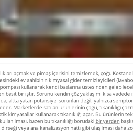
klıkları açmak ve pimaş içerisini temizlemek, çoğu Kestanel
sindeki ev sahibinin kimyasal gider temizleyicileri (lavabo
l pompası kullanarak kendi başlarına üstesinden gelebilece
n basit bir iştir. Sorunu kendin çöz yaklaşımı kısa vadede 
da, altta yatan potansiyel sorunları değil, yalnızca sempto
eder. Marketlerde satılan ürünlerinin çoğu, tıkanıklığı çö
stik kimyasallar kullanarak tıkanıklığı açar. Bu ürünlerin tek
kullanılması, bazen bu tıkanıklığı borudaki
bir yerden
başka
 dirseği veya ana kanalizasyon hattı gibi ulaşılması daha zo