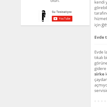
olun.
kendi y
görebil
tarafı
hizmeti
ge
için
Evde t
Evde la
tıkalı 
görünen
gidere
sirke
k
çaydan
açmıyo
servisi