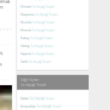
 olmak
um
Ormanlı
Su Kaçağı Tespiti
Ovayenice
Su Kaçağı Tespiti
Örcünlü
Su Kaçağı Tespiti
Örencik
Su Kaçağı Tespiti
Subaşı
Su Kaçağı Tespiti
Yalıköy
Su Kaçağı Tespiti
t,
Yaylacık
Su Kaçağı Tespiti
Yazlık
Su Kaçağı Tespiti
n
Diğer İlçeler
Su Kaçağı Tespiti
Su Kaçağı
Adalar
Tespiti
Su Kaçağı
Arnavutköy
Tespiti