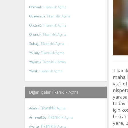
Ormanlı
Tıkanıklık Açma
Ovayenice
Tıkanıklık Açma
Örcünlü
Tıkanıklık Açma
Örencik
Tıkanıklık Açma
Subaşı
Tıkanıklık Açma
Yalıköy
Tıkanıklık Açma
Yaylacık
Tıkanıklık Açma
Tıkanı
Yazlık
Tıkanıklık Açma
mahalle
vs.), e
nispete
Diğer İlçeler Tıkanıklık Açma
yarasa 
tedavi 
Tıkanıklık
Adalar
Açma
için ko
tekrar 
Tıkanıklık
Arnavutköy
Açma
yere, u
Tıkanıklık
Avcılar
Açma