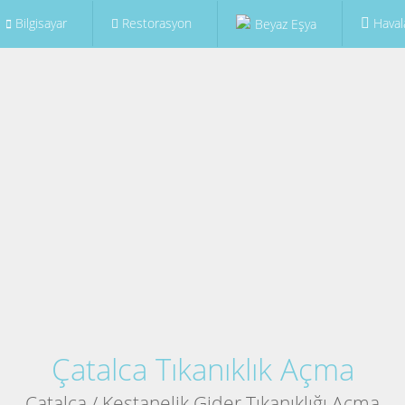
Bilgisayar
Restorasyon
Haval
Beyaz Eşya
Çatalca Tıkanıklık Açma
Çatalca / Kestanelik Gider Tıkanıklığı Açma