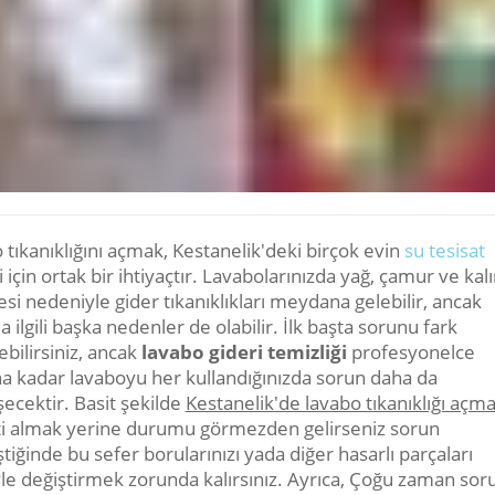
tıkanıklığını açmak, Kestanelik'deki birçok evin
su tesisat
 için ortak bir ihtiyaçtır. Lavabolarınızda yağ, çamur ve kalı
si nedeniyle gider tıkanıklıkları meydana gelebilir, ancak
 ilgili başka nedenler de olabilir. İlk başta sorunu fark
bilirsiniz, ancak
lavabo gideri temizliği
profesyonelce
na kadar lavaboyu her kullandığınızda sorun daha da
ecektir. Basit şekilde
Kestanelik'de lavabo tıkanıklığı açm
i almak yerine durumu görmezden gelirseniz sorun
tiğinde bu sefer borularınızı yada diğer hasarlı parçaları
yle değiştirmek zorunda kalırsınız. Ayrıca, Çoğu zaman sor