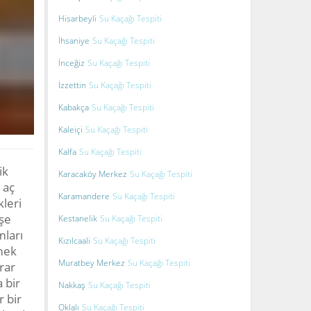
Hisarbeyli
Su Kaçağı Tespiti
İhsaniye
Su Kaçağı Tespiti
İnceğiz
Su Kaçağı Tespiti
İzzettin
Su Kaçağı Tespiti
Kabakça
Su Kaçağı Tespiti
Kaleiçi
Su Kaçağı Tespiti
Kalfa
Su Kaçağı Tespiti
ik
Karacaköy Merkez
Su Kaçağı Tespiti
 aç
Karamandere
Su Kaçağı Tespiti
kleri
işe
Kestanelik
Su Kaçağı Tespiti
mları
Kızılcaali
Su Kaçağı Tespiti
zmek
Muratbey Merkez
Su Kaçağı Tespiti
rar
 bir
Nakkaş
Su Kaçağı Tespiti
r bir
Oklalı
Su Kaçağı Tespiti