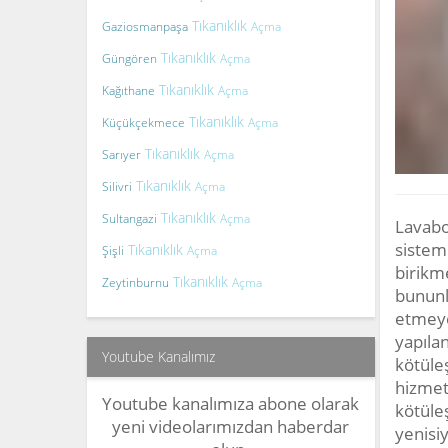
Tıkanıklık
Gaziosmanpaşa
Açma
Tıkanıklık
Güngören
Açma
Tıkanıklık
Kağıthane
Açma
Tıkanıklık
Küçükçekmece
Açma
Tıkanıklık
Sarıyer
Açma
Tıkanıklık
Silivri
Açma
Tıkanıklık
Sultangazi
Açma
Lavabo 
sistemi
Tıkanıklık
Şişli
Açma
birikme
Tıkanıklık
Zeytinburnu
Açma
bununla
etmeye
yapıla
Youtube Kanalımız
kötüleş
hizmet
Youtube kanalımıza abone olarak
kötüleş
yeni videolarımızdan haberdar
yenisi