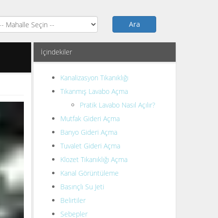
Ara
İçindekiler
Kanalizasyon Tıkanıklığı
Tıkanmış Lavabo Açma
Pratik Lavabo Nasıl Açılır?
Mutfak Gideri Açma
Banyo Gideri Açma
Tuvalet Gideri Açma
Klozet Tıkanıklığı Açma
Kanal Görüntüleme
Basınçlı Su Jeti
Belirtiler
Sebepler