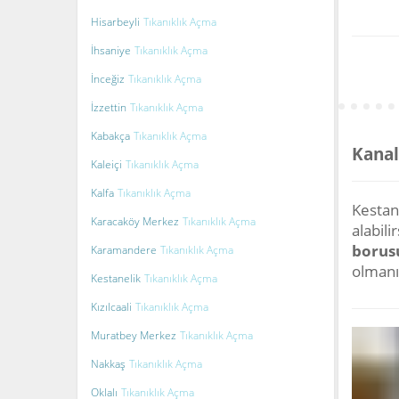
Hisarbeyli
Tıkanıklık Açma
İhsaniye
Tıkanıklık Açma
İnceğiz
Tıkanıklık Açma
İzzettin
Tıkanıklık Açma
Kabakça
Tıkanıklık Açma
Kanal
Kaleiçi
Tıkanıklık Açma
Kalfa
Tıkanıklık Açma
Kestane
Karacaköy Merkez
Tıkanıklık Açma
alabili
borus
Karamandere
Tıkanıklık Açma
olman
Kestanelik
Tıkanıklık Açma
Kızılcaali
Tıkanıklık Açma
Muratbey Merkez
Tıkanıklık Açma
Nakkaş
Tıkanıklık Açma
Oklalı
Tıkanıklık Açma