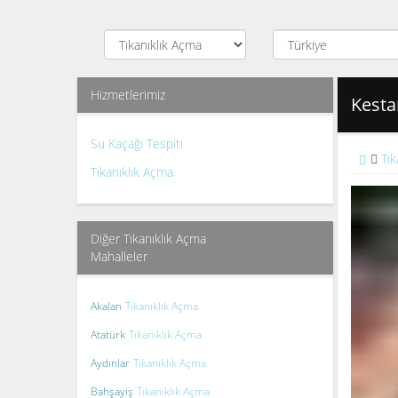
Hizmetlerimiz
Kesta
Su Kaçağı Tespiti
Tık
Tıkanıklık Açma
Diğer Tıkanıklık Açma
Mahalleler
Akalan
Tıkanıklık Açma
Atatürk
Tıkanıklık Açma
Aydınlar
Tıkanıklık Açma
Bahşayiş
Tıkanıklık Açma