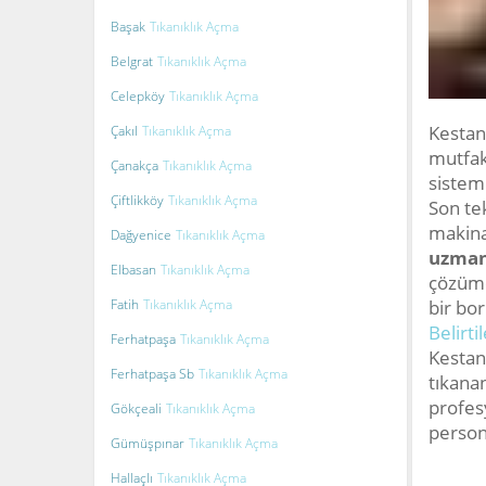
Başak
Tıkanıklık Açma
Belgrat
Tıkanıklık Açma
Celepköy
Tıkanıklık Açma
Kestane
Çakıl
Tıkanıklık Açma
mutfak
Çanakça
Tıkanıklık Açma
sistemi
Çiftlikköy
Tıkanıklık Açma
Son tek
makina
Dağyenice
Tıkanıklık Açma
uzman
Elbasan
Tıkanıklık Açma
çözüme
Fatih
Tıkanıklık Açma
bir bor
Belirtil
Ferhatpaşa
Tıkanıklık Açma
Kestane
Ferhatpaşa Sb
Tıkanıklık Açma
tıkana
profes
Gökçeali
Tıkanıklık Açma
persone
Gümüşpınar
Tıkanıklık Açma
Hallaçlı
Tıkanıklık Açma