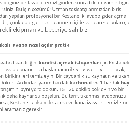
aptığınız bir lavabo temizliğinden sonra bile devam ettiğin
irsiniz. Bu işin çözümü; Uzman tesisatçılarımızdan birisi
ndan yapılan profesyonel bir Kestanelik lavabo gider açma
dir, çünkü biz gider borularınızın içide varolan sorunları 
rekli ekipman ve beceriye sahibiz.
ıkalı lavabo nasıl açılır pratik
vabo tıkanıklığını
kendisi açmak isteyenler
için Kestanel
bir lavabo onarımına başlamanın ilk ve güvenli yolu olarak,
 birikintileri temizleyin. Bir çaydanlık su kaynatın ve tıka
 dökün. Ardından yarım bardak
karbonat
ve 1 bardak
bey
arışımını aynı yere dökün. 15 - 20 dakika bekleyin ve bir
lık daha kaynar su boşaltın. Bu tarif, tıkanmış lavabonuzu
rsa, Kestanelik tıkanıklık açma ve kanalizasyon temizleme
ni aramanız gerekir.