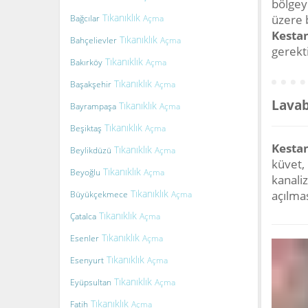
bölgey
Tıkanıklık
üzere 
Bağcılar
Açma
Kestan
Tıkanıklık
Bahçelievler
Açma
gerekti
Tıkanıklık
Bakırköy
Açma
Tıkanıklık
Başakşehir
Açma
Lavab
Tıkanıklık
Bayrampaşa
Açma
Tıkanıklık
Beşiktaş
Açma
Kestan
Tıkanıklık
Beylikdüzü
Açma
küvet,
Tıkanıklık
Beyoğlu
Açma
kanali
Tıkanıklık
açılmas
Büyükçekmece
Açma
Tıkanıklık
Çatalca
Açma
Tıkanıklık
Esenler
Açma
Tıkanıklık
Esenyurt
Açma
Tıkanıklık
Eyüpsultan
Açma
Tıkanıklık
Fatih
Açma