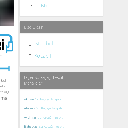
İletişim
Bize Ulaşın
İstanbul
Kocaeli
Diğer Su Kaçağı Tespiti
nbul
Mahalleler
elik
yiz.org
Açma
Akalan
Su Kaçağı Tespiti
Atatürk
Su Kaçağı Tespiti
Aydınlar
Su Kaçağı Tespiti
Bahşayiş
Su Kaçağı Tespiti