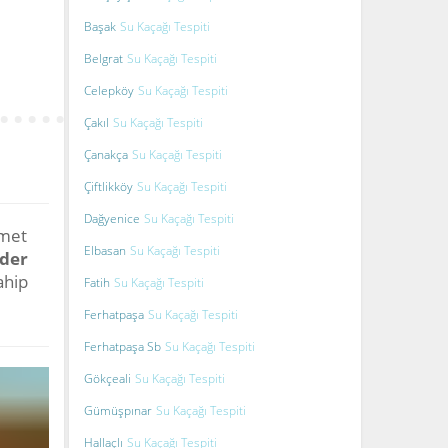
Başak
Su Kaçağı Tespiti
Belgrat
Su Kaçağı Tespiti
Celepköy
Su Kaçağı Tespiti
Çakıl
Su Kaçağı Tespiti
Çanakça
Su Kaçağı Tespiti
Çiftlikköy
Su Kaçağı Tespiti
Dağyenice
Su Kaçağı Tespiti
zmet
Elbasan
Su Kaçağı Tespiti
ider
ahip
Fatih
Su Kaçağı Tespiti
Ferhatpaşa
Su Kaçağı Tespiti
Ferhatpaşa Sb
Su Kaçağı Tespiti
Gökçeali
Su Kaçağı Tespiti
Gümüşpınar
Su Kaçağı Tespiti
Hallaçlı
Su Kaçağı Tespiti