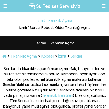
☰
☰
Su Tesisat Servisiyiz
İzmit Tıkanıklık Açma
İzmit / Serdar Robotla Gider Tıkanıklığı Açma
Serdar Tıkanıklık Açma
Tıkanıklık Açma
Kocaeli
İzmit
Serdar
Serdar'da tıkanıklık açan firmamız; mutfak, banyo gideri ve
su tesisat sistemindeki tıkanıklığı kırmadan, açabiliyor. Son
teknoloji, profesyonel tıkanıklık açma makinası kullanan
Serdar'daki su tesisat uzmanları
, sorun daha büyümeden
hızlıca çözüme kavuşturuyor. Serdar'da tıkanan bir boru
yada pimaşınız varsa (
Tıkanıklık Belirtileri
) bize ulaşabilisiniz.
Tüm Serdar'ın su tesisatçısı olduğumuz için, tıkanan
banyonuz yada mutfağınız olduğunda, profesyonel Serdar