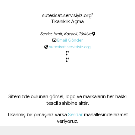
®
sutesisat.servisiyiz.org
Tıkanıklık Açma
Serdar, İzmit, Kocaeli, Türkiye
Email Gönder
sutesisat.servisiyiz.org
Sitemizde bulunan görsel, logo ve markaların her hakkı
tescil sahibine aittir.
Tıkanmış bir pimaşınız varsa
Serdar
mahallesinde hizmet
veriyoruz.