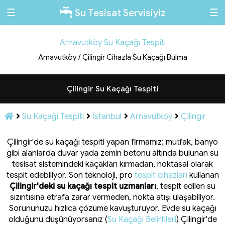
☰
☰
Su Tesisat Servisiyiz
Arnavutköy Su Kaçağı Tespiti
Arnavutköy / Çilingir Cihazla Su Kaçağı Bulma
Çilingir Su Kaçağı Tespiti
Su Kaçağı Tespiti
İstanbul
Arnavutköy
Çilingir
Çilingir'de su kaçağı tespiti yapan firmamız; mutfak, banyo
gibi alanlarda duvar yada zemin betonu altında bulunan su
tesisat sistemindeki kaçakları kırmadan, noktasal olarak
tespit edebiliyor. Son teknoloji, pro
tespit cihazları
kullanan
Çilingir'deki su kaçağı tespit uzmanları
, tespit edilen su
sızıntısına etrafa zarar vermeden, nokta atışı ulaşabiliyor.
Sorununuzu hızlıca çözüme kavuşturuyor. Evde su kaçağı
olduğunu düşünüyorsanız (
Su Kaçağı Belirtileri
) Çilingir'de