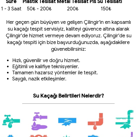
Süre
Plastik Tesisat
Metal Tesisat
Pis Su Tesisatı
1 - 3 Saat
50₺ - 200₺
200₺
150₺
Her geçen gün büyüyen ve gelişen Çilingir'in en kapsamlı
su kaçağı tespit servisiyiz, kaliteyi güvence altına alarak
Çilingir'de hizmet vermeye devam ediyoruz. Çilingir'de su
kaçağı tespiti için bize başvurduğunuzda, aşağıdakilere
güvenebilirsiniz:
Hızlı, güvenilir ve doğru hizmet.
Eğitimli ve kalifiye teknisyenler.
Tamamen hazarsız yöntemler ile tespit.
Saygılı, nazik etkileşimler.
Su Kaçağı Belirtileri Nelerdir?