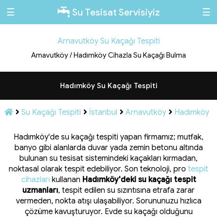
☰
☰
Su Tesisat Servisiyiz
Arnavutköy Su Kaçağı Tespiti
Arnavutköy / Hadımköy Cihazla Su Kaçağı Bulma
Hadımköy Su Kaçağı Tespiti
Su Kaçağı Tespiti
İstanbul
Arnavutköy
Hadımköy
Hadımköy'de su kaçağı tespiti yapan firmamız; mutfak,
banyo gibi alanlarda duvar yada zemin betonu altında
bulunan su tesisat sistemindeki kaçakları kırmadan,
noktasal olarak tespit edebiliyor. Son teknoloji, pro
tespit
cihazları
kullanan
Hadımköy'deki su kaçağı tespit
uzmanları
, tespit edilen su sızıntısına etrafa zarar
vermeden, nokta atışı ulaşabiliyor. Sorununuzu hızlıca
çözüme kavuşturuyor. Evde su kaçağı olduğunu