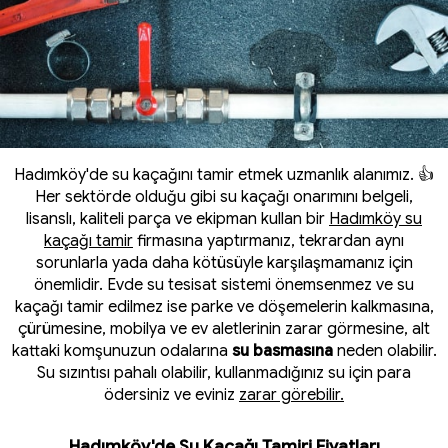
Hadımköy'de su kaçağını tamir etmek uzmanlık alanımız. 👍
Her sektörde olduğu gibi su kaçağı onarımını belgeli,
lisanslı, kaliteli parça ve ekipman kullan bir
Hadımköy su
kaçağı tamir
firmasına yaptırmanız, tekrardan aynı
sorunlarla yada daha kötüsüyle karşılaşmamanız için
önemlidir. Evde su tesisat sistemi önemsenmez ve su
kaçağı tamir edilmez ise parke ve döşemelerin kalkmasına,
çürümesine, mobilya ve ev aletlerinin zarar görmesine, alt
kattaki komşunuzun odalarına
su basmasına
neden olabilir.
Su sızıntısı pahalı olabilir, kullanmadığınız su için para
ödersiniz ve eviniz
zarar görebilir.
Hadımköy'de Su Kaçağı Tamiri Fiyatları