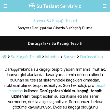
☰
☰
Su Tesisat Servisiyiz
Sarıyer Su Kaçağı Tespiti
Sarıyer / Darüşşafaka Cihazla Su Kaçağı Bulma
Darüşşafaka Su Kaçağı Tespiti
Su Kaçağı Tespiti
İstanbul
Sarıyer
Darüşşafaka
Darüşşafaka'da su kaçağı tespiti yapan firmamız; mutfak,
banyo gibi alanlarda duvar yada zemin betonu altında
bulunan su tesisat sistemindeki kaçakları kırmadan,
noktasal olarak tespit edebiliyor. Son teknoloji, pro
tespit
cihazları
kullanan
Darüşşafaka'daki su kaçağı tespit
uzmanları
, tespit edilen su sızıntısına etrafa zarar
vermeden, nokta atışı ulaşabiliyor. Sorununuzu hızlıca
çözüme kavuşturuyor. Evde su kaçağı olduğunu