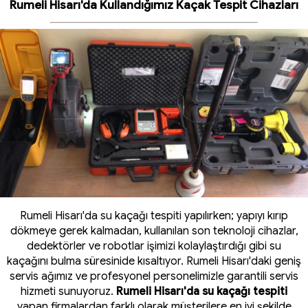
Rumeli Hisarı'da Kullandığımız Kaçak Tespit Cihazları
Rumeli Hisarı'da su kaçağı tespiti yapılırken; yapıyı kırıp
dökmeye gerek kalmadan, kullanılan son teknoloji cihazlar,
dedektörler ve robotlar işimizi kolaylaştırdığı gibi su
kaçağını bulma süresinide kısaltıyor. Rumeli Hisarı'daki geniş
servis ağımız ve profesyonel personelimizle garantili servis
hizmeti sunuyoruz.
Rumeli Hisarı'da su kaçağı tespiti
yapan firmalardan farklı olarak müşterilere en iyi şekilde