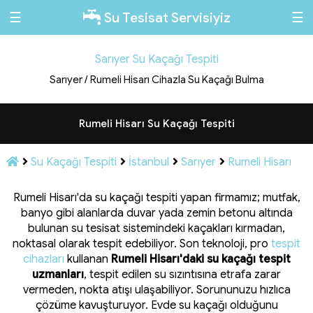
☰
☰
Su Tesisat Servisiyiz
Sarıyer Su Kaçağı Tespiti
Sarıyer / Rumeli Hisarı Cihazla Su Kaçağı Bulma
Rumeli Hisarı Su Kaçağı Tespiti
Su Kaçağı Tespiti
İstanbul
Sarıyer
Rumeli Hisarı
Rumeli Hisarı'da su kaçağı tespiti yapan firmamız; mutfak,
banyo gibi alanlarda duvar yada zemin betonu altında
bulunan su tesisat sistemindeki kaçakları kırmadan,
noktasal olarak tespit edebiliyor. Son teknoloji, pro
tespit
cihazları
kullanan
Rumeli Hisarı'daki su kaçağı tespit
uzmanları
, tespit edilen su sızıntısına etrafa zarar
vermeden, nokta atışı ulaşabiliyor. Sorununuzu hızlıca
çözüme kavuşturuyor. Evde su kaçağı olduğunu