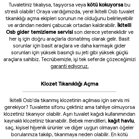
Tuvaletiniz tıkalıysa, taşıyorsa veya
kötü kokuyorsa
bu
stresli olabilir! Oraya vardığımızda, yerel İkitelli Osb tuvalet
tıkanıklığı açma ekipleri sorunun ne olduğunu belirleyebilir
ve ardından nedeni çabucak ortadan kaldırabilir.
İkitelli
Osb gider temizleme servisi
son derece yeteneklidir ve
her iş için doğru araçlarla donatılmış olarak gelir. Basit
sorunlar için basit araçlara ve daha karmaşık gider
sorunları için yüksek basınçlı su jeti gibi yüksek güçlü
araçlara sahibiz. Tecrübemizle, işi tek seferde çözeceğimizi
garanti ediyoruz.
Klozet Tıkanıklığı Açma
İkitelli Osb'da tıkanmış klozetinin açılması için servis mi
gerekiyor? Tuvalette sifonu çektiniz ama tahliye olmuyorsa
klozetiniz tıkanıyor olabilir. Aşırı tuvalet kağıdı kullanımından
kaynaklı klozetiniz tıkanabilir. Bebek mendilleri,
kağıt havlu
,
saç, kişisel hijyenik ürünler ve diğer uygun olmayan öğeler
borularınıza takılıp, tıkanmaya neden olabilir. En kötü