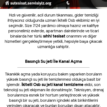
Hızlı ve güvenilir, acil durum tıkanması, gider temizliği
ihtiyacınız olduğunda uzman İkitelli Osb ekibimiz en iyi
seçimdir. Size 7/24 yardımcı olmaya hazırız ve kalifiye
personelimiz evlerde, apartman dairelerinde ve ticari
binalarda her türlü
sıhhi tesisat
onarımını ve diğer
hizmetleri gerçekleştirmeye yetkili, hepsiyle başa çıkacak
uzmanlığa sahiptir.
Basınçlı Su jeti İle Kanal Açma
Tıkanıklık açma yada koruyucu bakım yaparken boruların
yüksek basınçlı su jeti ile temizlenmesi oldukça basit bir
işlemdir.
İkitelli Osb su jeti kanal temizleme
ekibi, son
teknoloji su jeti ekipmanı ile donatılmıştır. Teknisyen, drenaj
borularınıza esnek bir hortum yerleştirecek ve yüksek
basınçlı bir su jeti, boruların içindeki atık birikintilerini
yerinden çıkaracak ve bunları borudan dışarı atacaktır.