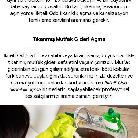
aynı yere dökün. 15 - 20 dakika bekleyin ve bir çaydanlık
daha kaynar su boşaltın. Bu tarif, tıkanmış lavabonuzu
açmıyorsa, İkitelli Osb tıkanıklık açma ve kanalizasyon
temizleme servisini aramanız gerekir.
Tıkanmış Mutfak Gideri Açma
İkitelli Osb'da bir ev sahibi veya kiracı iseniz, büyük olasılıkla
tıkanmış mutfak gideri sefaletini yaşamışsınızdır. Mutfak
giderinizin düzgün çalışmadığını, etrafdaki kötü kokuları
fark etmeye başladığınızda, sorunlarınızı hızla düzelten ve
sizi maliyetli onarımlardan kurtaracak tüm
İkitelli Osb
tıkanıklık açma
hizmetlerini sağlayabilecek profesyonel
tesisatçılarımızı arama zamanı gelmiştir.