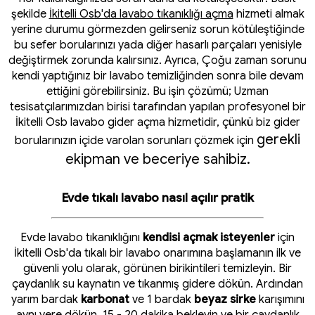
şekilde
İkitelli Osb'da lavabo tıkanıklığı açma
hizmeti almak
yerine durumu görmezden gelirseniz sorun kötüleştiğinde
bu sefer borularınızı yada diğer hasarlı parçaları yenisiyle
değiştirmek zorunda kalırsınız. Ayrıca, Çoğu zaman sorunu
kendi yaptığınız bir lavabo temizliğinden sonra bile devam
ettiğini görebilirsiniz. Bu işin çözümü; Uzman
tesisatçılarımızdan birisi tarafından yapılan profesyonel bir
İkitelli Osb lavabo gider açma hizmetidir, çünkü biz gider
gerekli
borularınızın içide varolan sorunları çözmek için
ekipman ve beceriye sahibiz.
Evde tıkalı lavabo nasıl açılır pratik
Evde lavabo tıkanıklığını
kendisi açmak isteyenler
için
İkitelli Osb'da tıkalı bir lavabo onarımına başlamanın ilk ve
güvenli yolu olarak, görünen birikintileri temizleyin. Bir
çaydanlık su kaynatın ve tıkanmış gidere dökün. Ardından
yarım bardak
karbonat
ve 1 bardak
beyaz sirke
karışımını