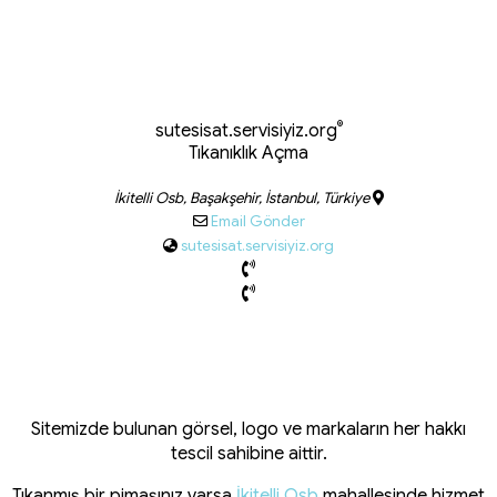
®
sutesisat.servisiyiz.org
Tıkanıklık Açma
İkitelli Osb, Başakşehir, İstanbul, Türkiye
Email Gönder
sutesisat.servisiyiz.org
Sitemizde bulunan görsel, logo ve markaların her hakkı
tescil sahibine aittir.
Tıkanmış bir pimaşınız varsa
İkitelli Osb
mahallesinde hizmet