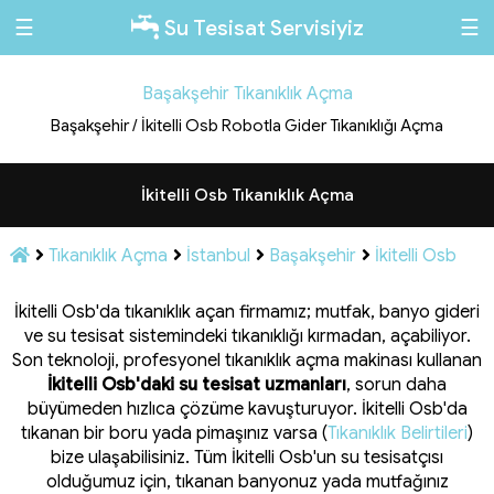
☰
☰
Su Tesisat Servisiyiz
Başakşehir Tıkanıklık Açma
Başakşehir / İkitelli Osb Robotla Gider Tıkanıklığı Açma
İkitelli Osb Tıkanıklık Açma
Tıkanıklık Açma
İstanbul
Başakşehir
İkitelli Osb
İkitelli Osb'da tıkanıklık açan firmamız; mutfak, banyo gideri
ve su tesisat sistemindeki tıkanıklığı kırmadan, açabiliyor.
Son teknoloji, profesyonel tıkanıklık açma makinası kullanan
İkitelli Osb'daki su tesisat uzmanları
, sorun daha
büyümeden hızlıca çözüme kavuşturuyor. İkitelli Osb'da
tıkanan bir boru yada pimaşınız varsa (
Tıkanıklık Belirtileri
)
bize ulaşabilisiniz. Tüm İkitelli Osb'un su tesisatçısı
olduğumuz için, tıkanan banyonuz yada mutfağınız