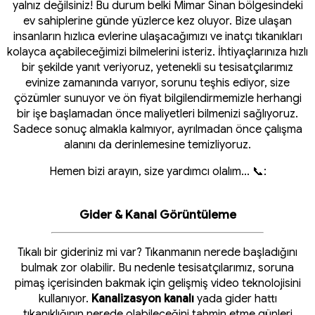
yalnız değilsiniz! Bu durum belki Mimar Sinan bölgesindeki
ev sahiplerine günde yüzlerce kez oluyor. Bize ulaşan
insanların hızlıca evlerine ulaşacağımızı ve inatçı tıkanıkları
kolayca açabileceğimizi bilmelerini isteriz. İhtiyaçlarınıza hızlı
bir şekilde yanıt veriyoruz, yetenekli su tesisatçılarımız
evinize zamanında varıyor, sorunu teşhis ediyor, size
çözümler sunuyor ve ön fiyat bilgilendirmemizle herhangi
bir işe başlamadan önce maliyetleri bilmenizi sağlıyoruz.
Sadece sonuç almakla kalmıyor, ayrılmadan önce çalışma
alanını da derinlemesine temizliyoruz.
Hemen bizi arayın, size yardımcı olalım... 📞:
Gider & Kanal Görüntüleme
Tıkalı bir gideriniz mi var? Tıkanmanın nerede başladığını
bulmak zor olabilir. Bu nedenle tesisatçılarımız, soruna
pimaş içerisinden bakmak için gelişmiş video teknolojisini
kullanıyor.
Kanalizasyon kanalı
yada gider hattı
tıkanıklığının nerede olabileceğini tahmin etme günleri