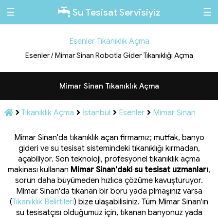
☰
☰
Su Tesisat Servisiyiz
Esenler Tıkanıklık Açma
Esenler / Mimar Sinan Robotla Gider Tıkanıklığı Açma
Mimar Sinan Tıkanıklık Açma
Tıkanıklık Açma
İstanbul
Esenler
Mimar Sinan
Mimar Sinan'da tıkanıklık açan firmamız; mutfak, banyo
gideri ve su tesisat sistemindeki tıkanıklığı kırmadan,
açabiliyor. Son teknoloji, profesyonel tıkanıklık açma
makinası kullanan
Mimar Sinan'daki su tesisat uzmanları
,
sorun daha büyümeden hızlıca çözüme kavuşturuyor.
Mimar Sinan'da tıkanan bir boru yada pimaşınız varsa
(
Tıkanıklık Belirtileri
) bize ulaşabilisiniz. Tüm Mimar Sinan'ın
su tesisatçısı olduğumuz için, tıkanan banyonuz yada