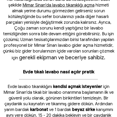
şekilde
Mimar Sinan'da lavabo tıkanıklığı açma
hizmeti
almak yerine durumu görmezden gelirseniz sorun
kötüleştiğinde bu sefer borularınızı yada diğer hasarlı
parçaları yenisiyle değiştirmek zorunda kalırsınız. Ayrıca,
Çoğu zaman sorunu kendi yaptığınız bir lavabo
temizliğinden sonra bile devam ettiğini görebilirsiniz. Bu işin
çözümü; Uzman tesisatçılarımızdan birisi tarafından yapılan
profesyonel bir Mimar Sinan lavabo gider açma hizmetidir,
çünkü biz gider borularınızın içide varolan sorunları çözmek
gerekli ekipman ve beceriye sahibiz.
için
Evde tıkalı lavabo nasıl açılır pratik
Evde lavabo tıkanıklığını
kendisi açmak isteyenler
için
Mimar Sinan'da tıkalı bir lavabo onarımına başlamanın ilk ve
güvenli yolu olarak, görünen birikintileri temizleyin. Bir
çaydanlık su kaynatın ve tıkanmış gidere dökün. Ardından
yarım bardak
karbonat
ve 1 bardak
beyaz sirke
karışımını
aynı yere dökün. 15 - 20 dakika bekleyin ve bir çaydanlık