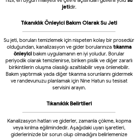
hızlı, en uygun maliyetli ve çevre açısından güvenli yolu
su
jeti
dir.
Tıkanıklık Önleyici Bakım Olarak Su Jeti
Su jeti, boruları temizlemek için nispeten kolay bir prosedür
olduğundan, kanalizasyon ve gider borularınıza
tıkanma
önleyici
bakım uygulamanın en iyi yoludur. Borular
periyodik olarak temizlenirse, biriken pislik ve diğer zararlı
birikintilerin oluşma olasılığı azaltılabilir veya önlenebilir.
Bakım yaptırmak yada diğer tıkanma sorunlarını gidermek
ve randevunuzu planlamak için Nine Hatun su tesisat
servisini arayın.
Tıkanıklık Belirtileri
Kanalizasyon hatları ve giderler, zamanla çökme, kopma
veya kırılma eğilimindedir. Aşağıdaki uyarı işaretleri,
giderlerinizde bir sorun olup olmadığını belirlemenize