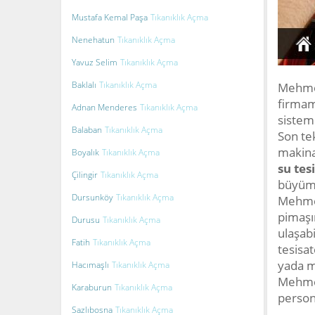
Mustafa Kemal Paşa
Tıkanıklık Açma
Nenehatun
Tıkanıklık Açma
Yavuz Selim
Tıkanıklık Açma
Baklalı
Tıkanıklık Açma
Mehmet
firmam
Adnan Menderes
Tıkanıklık Açma
sistemi
Balaban
Tıkanıklık Açma
Son tek
makina
Boyalık
Tıkanıklık Açma
su tes
Çilingir
Tıkanıklık Açma
büyüme
Dursunköy
Tıkanıklık Açma
Mehmet
pimaşın
Durusu
Tıkanıklık Açma
ulaşab
Fatih
Tıkanıklık Açma
tesisa
yada m
Hacımaşlı
Tıkanıklık Açma
Mehmet
Karaburun
Tıkanıklık Açma
persone
Sazlıbosna
Tıkanıklık Açma