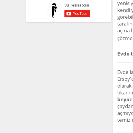
yenisi
kendi y
görebil
tarafı
açma hi
çözmek
Evde t
Evde la
Ersoy'd
olarak,
tıkanm
beyaz 
çaydan
açmıyo
temizl