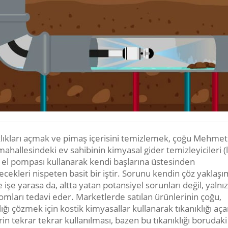
klıkları açmak ve pimaş içerisini temizlemek, çoğu Mehmet
ahallesindeki ev sahibinin kimyasal gider temizleyicileri 
), el pompası kullanarak kendi başlarına üstesinden
ecekleri nispeten basit bir iştir. Sorunu kendin çöz yaklaşı
işe yarasa da, altta yatan potansiyel sorunları değil, yalnı
mları tedavi eder. Marketlerde satılan ürünlerinin çoğu,
lığı çözmek için kostik kimyasallar kullanarak tıkanıklığı aça
in tekrar tekrar kullanılması, bazen bu tıkanıklığı borudak