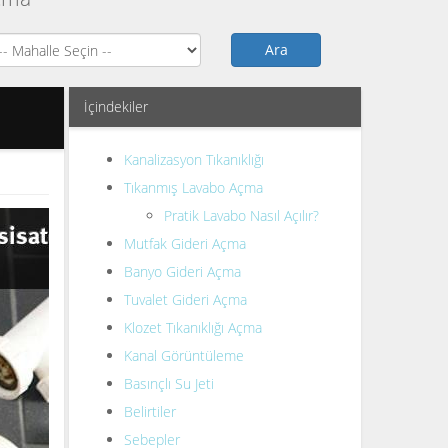
Ara
İçindekiler
Kanalizasyon Tıkanıklığı
Tıkanmış Lavabo Açma
Pratik Lavabo Nasıl Açılır?
Mutfak Gideri Açma
Banyo Gideri Açma
Tuvalet Gideri Açma
Klozet Tıkanıklığı Açma
Kanal Görüntüleme
Basınçlı Su Jeti
Belirtiler
Sebepler