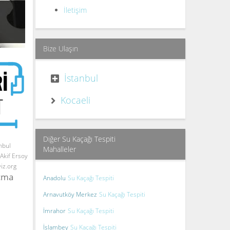
İletişim
Bize Ulaşın
İstanbul
Kocaeli
Diğer Su Kaçağı Tespiti
nbul
Mahalleler
Akif Ersoy
yiz.org
Açma
Anadolu
Su Kaçağı Tespiti
Arnavutköy Merkez
Su Kaçağı Tespiti
İmrahor
Su Kaçağı Tespiti
İslambey
Su Kaçağı Tespiti