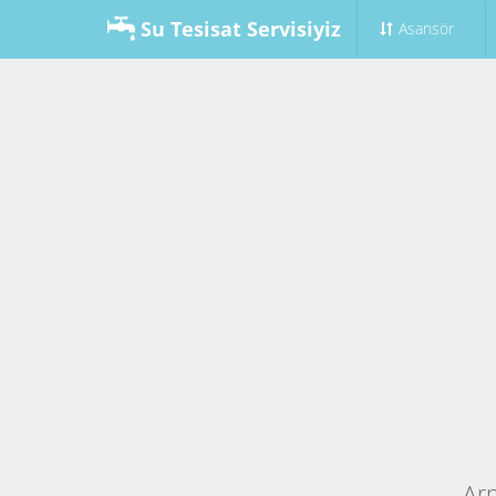
Su Tesisat Servisiyiz
Asansör
Arn