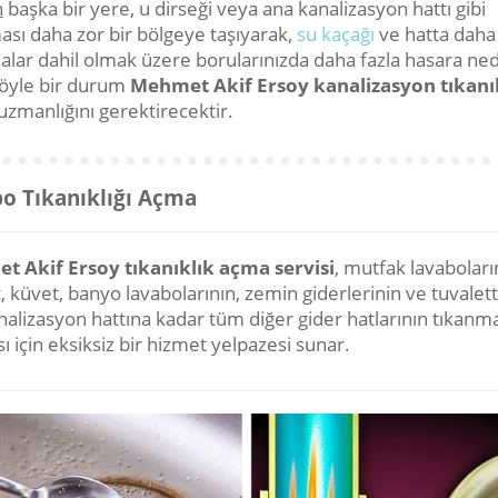
n
başka bir yere, u dirseği veya ana kanalizasyon hattı gibi
ası daha zor bir bölgeye taşıyarak,
su kaçağı
ve hatta daha
alar dahil olmak üzere borularınızda daha fazla hasara ne
Böyle bir durum
Mehmet Akif Ersoy kanalizasyon tıkanık
uzmanlığını gerektirecektir.
o Tıkanıklığı Açma
 Akif Ersoy tıkanıklık açma servisi
, mutfak lavaboları
, küvet, banyo lavabolarının, zemin giderlerinin ve tuvalet
nalizasyon hattına kadar tüm diğer gider hatlarının tıkanm
ı için eksiksiz bir hizmet yelpazesi sunar.