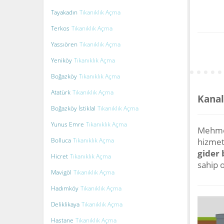
Tayakadın
Tıkanıklık Açma
Terkos
Tıkanıklık Açma
Yassıören
Tıkanıklık Açma
Yeniköy
Tıkanıklık Açma
Boğazköy
Tıkanıklık Açma
Atatürk
Tıkanıklık Açma
Kanal
Boğazköy İstiklal
Tıkanıklık Açma
Yunus Emre
Tıkanıklık Açma
Mehmet
Bolluca
Tıkanıklık Açma
hizmet 
gider
Hicret
Tıkanıklık Açma
sahip 
Mavigöl
Tıkanıklık Açma
Hadımköy
Tıkanıklık Açma
Deliklikaya
Tıkanıklık Açma
Hastane
Tıkanıklık Açma