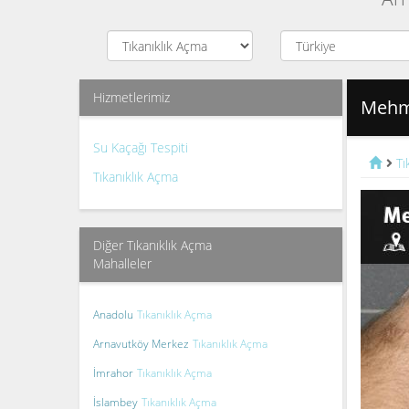
Hizmetlerimiz
Mehme
Su Kaçağı Tespiti
Tı
Tıkanıklık Açma
Diğer Tıkanıklık Açma
Mahalleler
Anadolu
Tıkanıklık Açma
Arnavutköy Merkez
Tıkanıklık Açma
İmrahor
Tıkanıklık Açma
İslambey
Tıkanıklık Açma