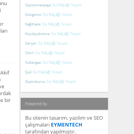
unu
Su Kaçağı
Gaziosmanpaşa
Tespiti
i
Su Kaçağı
Güngören
Tespiti
er
Su Kaçağı
Kağıthane
Tespiti
ları
Su Kaçağı
Küçükçekmece
Tespiti
Su Kaçağı
Sarıyer
Tespiti
Su Kaçağı
Silivri
Tespiti
Su Kaçağı
Sultangazi
Tespiti
Su Kaçağı
Akif
Şişli
Tespiti
u
Su Kaçağı
Zeytinburnu
Tespiti
ve
ardak
e bir
Powered by
Bu sitenin tasarım, yazılım ve SEO
çalışmaları
EYMENTECH
tarafından yapılmıştır.