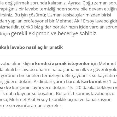
yle değiştirmek zorunda kalırsınız. Ayrıca, Çoğu zaman sor
aptığınız bir lavabo temizliğinden sonra bile devam ettiğin
irsiniz. Bu işin çözümü; Uzman tesisatçılarımızdan birisi
ndan yapılan profesyonel bir Mehmet Akif Ersoy lavabo gid
zmetidir, çünkü biz gider borularınızın içide varolan sorun
gerekli ekipman ve beceriye sahibiz.
 için
ıkalı lavabo nasıl açılır pratik
vabo tıkanıklığını
kendisi açmak isteyenler
için Mehmet 
a tıkalı bir lavabo onarımına başlamanın ilk ve güvenli yol
 görünen birikintileri temizleyin. Bir çaydanlık su kaynatın 
ış gidere dökün. Ardından yarım bardak
karbonat
ve 1 b
sirke
karışımını aynı yere dökün. 15 - 20 dakika bekleyin v
lık daha kaynar su boşaltın. Bu tarif, tıkanmış lavabonuzu
rsa, Mehmet Akif Ersoy tıkanıklık açma ve kanalizasyon
eme servisini aramanız gerekir.