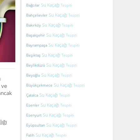
Su Kaçağı
Bağcılar
Tespiti
Su Kaçağı
Bahçelievler
Tespiti
Su Kaçağı
Bakırköy
Tespiti
Su Kaçağı
Başakşehir
Tespiti
Su Kaçağı
Bayrampaşa
Tespiti
Su Kaçağı
Beşiktaş
Tespiti
Su Kaçağı
Beylikdüzü
Tespiti
Su Kaçağı
Beyoğlu
Tespiti
u
Su Kaçağı
r ve
Büyükçekmece
Tespiti
 ancak
Su Kaçağı
Çatalca
Tespiti
Su Kaçağı
Esenler
Tespiti
Su Kaçağı
Esenyurt
Tespiti
ığı
Su Kaçağı
Eyüpsultan
Tespiti
Su Kaçağı
Fatih
Tespiti