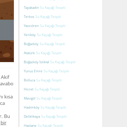
Tayakadın
Su Kaçağı Tespiti
Terkos
Su Kaçağı Tespiti
Yassıören
Su Kaçağı Tespiti
Yeniköy
Su Kaçağı Tespiti
Boğazköy
Su Kaçağı Tespiti
Atatürk
Su Kaçağı Tespiti
Boğazköy İstiklal
Su Kaçağı Tespiti
Yunus Emre
Su Kaçağı Tespiti
 Akif
Bolluca
Su Kaçağı Tespiti
(lavabo
Hicret
Su Kaçağı Tespiti
mı kısa
Mavigöl
Su Kaçağı Tespiti
zca
Hadımköy
Su Kaçağı Tespiti
r. Bu
Deliklikaya
Su Kaçağı Tespiti
i
bir
Hastane
Su Kaçağı Tespiti