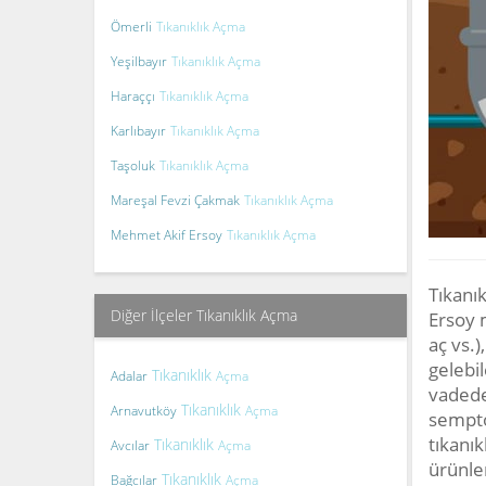
Ömerli
Tıkanıklık Açma
Yeşilbayır
Tıkanıklık Açma
Haraççı
Tıkanıklık Açma
Karlıbayır
Tıkanıklık Açma
Taşoluk
Tıkanıklık Açma
Mareşal Fevzi Çakmak
Tıkanıklık Açma
Mehmet Akif Ersoy
Tıkanıklık Açma
Tıkanı
Diğer İlçeler Tıkanıklık Açma
Ersoy m
aç vs.
gelebil
Tıkanıklık
Adalar
Açma
vadede 
Tıkanıklık
Arnavutköy
Açma
sempto
tıkanık
Tıkanıklık
Avcılar
Açma
ürünler
Tıkanıklık
Bağcılar
Açma