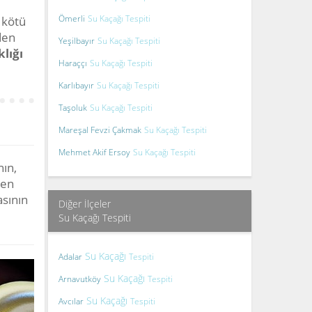
Ömerli
Su Kaçağı Tespiti
 kötü
den
Yeşilbayır
Su Kaçağı Tespiti
lığı
Haraççı
Su Kaçağı Tespiti
Karlıbayır
Su Kaçağı Tespiti
Taşoluk
Su Kaçağı Tespiti
Mareşal Fevzi Çakmak
Su Kaçağı Tespiti
Mehmet Akif Ersoy
Su Kaçağı Tespiti
nın,
ten
asının
Diğer İlçeler
Su Kaçağı Tespiti
Su Kaçağı
Adalar
Tespiti
Su Kaçağı
Arnavutköy
Tespiti
Su Kaçağı
Avcılar
Tespiti