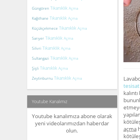
Tıkanıklık
Güngören
Açma
Tıkanıklık
Kağıthane
Açma
Tıkanıklık
Küçükçekmece
Açma
Tıkanıklık
Sarıyer
Açma
Tıkanıklık
Silivri
Açma
Tıkanıklık
Sultangazi
Açma
Tıkanıklık
Şişli
Açma
Tıkanıklık
Lavabo
Zeytinburnu
Açma
tesisat
kalıntı
bununla
Youtube Kanalımız
etmeye
yapıla
Youtube kanalımıza abone olarak
kötüleş
yeni videolarımızdan haberdar
açma
h
olun.
kötüleş