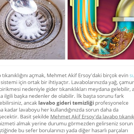
 tıkanıklığını açmak, Mehmet Akif Ersoy'daki birçok evin
s
sistemi için ortak bir ihtiyaçtır. Lavabolarınızda yağ, çamu
 birikmesi nedeniyle gider tıkanıklıkları meydana gelebilir,
 ilgili başka nedenler de olabilir. İlk başta sorunu fark
bilirsiniz, ancak
lavabo gideri temizliği
profesyonelce
na kadar lavaboyu her kullandığınızda sorun daha da
ecektir. Basit şekilde
Mehmet Akif Ersoy'da lavabo tıkanıkl
izmeti almak yerine durumu görmezden gelirseniz sorun
tiğinde bu sefer borularınızı yada diğer hasarlı parçaları