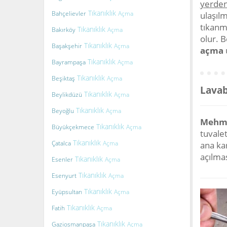
yerde
Tıkanıklık
Bahçelievler
Açma
ulaşılm
tıkanm
Tıkanıklık
Bakırköy
Açma
olur. 
Tıkanıklık
Başakşehir
Açma
açma
Tıkanıklık
Bayrampaşa
Açma
Tıkanıklık
Beşiktaş
Açma
Lavab
Tıkanıklık
Beylikdüzü
Açma
Tıkanıklık
Beyoğlu
Açma
Mehmet
Tıkanıklık
Büyükçekmece
Açma
tuvalet
Tıkanıklık
Çatalca
Açma
ana ka
açılmas
Tıkanıklık
Esenler
Açma
Tıkanıklık
Esenyurt
Açma
Tıkanıklık
Eyüpsultan
Açma
Tıkanıklık
Fatih
Açma
Tıkanıklık
Gaziosmanpaşa
Açma