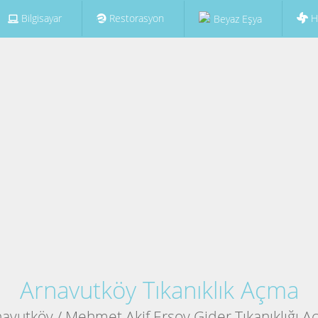
Bilgisayar
Restorasyon
H
Beyaz Eşya
Arnavutköy Tıkanıklık Açma
avutköy / Mehmet Akif Ersoy Gider Tıkanıklığı 