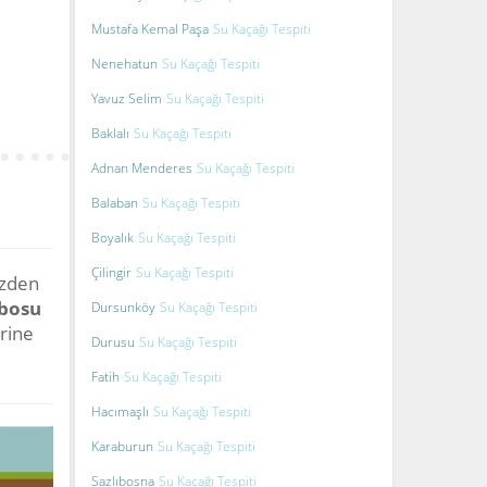
Mustafa Kemal Paşa
Su Kaçağı Tespiti
Nenehatun
Su Kaçağı Tespiti
Yavuz Selim
Su Kaçağı Tespiti
Baklalı
Su Kaçağı Tespiti
Adnan Menderes
Su Kaçağı Tespiti
Balaban
Su Kaçağı Tespiti
Boyalık
Su Kaçağı Tespiti
Çilingir
Su Kaçağı Tespiti
izden
bosu
Dursunköy
Su Kaçağı Tespiti
rine
Durusu
Su Kaçağı Tespiti
Fatih
Su Kaçağı Tespiti
Hacımaşlı
Su Kaçağı Tespiti
Karaburun
Su Kaçağı Tespiti
Sazlıbosna
Su Kaçağı Tespiti