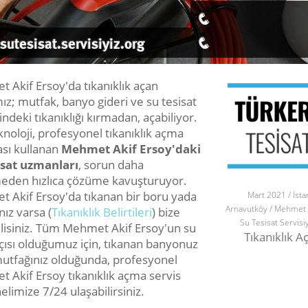
 Akif Ersoy'da tıkanıklık açan
ız; mutfak, banyo gideri ve su tesisat
ndeki tıkanıklığı kırmadan, açabiliyor.
noloji, profesyonel tıkanıklık açma
sı kullanan
Mehmet Akif Ersoy'daki
isat uzmanları
, sorun daha
den hızlıca çözüme kavuşturuyor.
 Akif Ersoy'da tıkanan bir boru yada
Mart 2021 / İsta
Arnavutköy / Mehmet 
ız varsa (
Tıkanıklık Belirtileri
) bize
Su Tesisat Servisi
ilisiniz. Tüm Mehmet Akif Ersoy'un su
Tıkanıklık 
tçısı olduğumuz için, tıkanan banyonuz
utfağınız olduğunda, profesyonel
 Akif Ersoy tıkanıklık açma servis
limize 7/24 ulaşabilirsiniz.