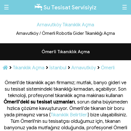
☰
☰
Su Tesisat Servisiyiz
Arnavutköy Tıkanıklık Açma
Arnavutköy / Ömerli Robotla Gider Tıkanıklığı Açma
Ömerli Tıkanıklık Açma
Tıkanıklık Açma
İstanbul
Arnavutköy
Ömerli
Ömerli'de tıkanıklık açan firmamız; mutfak, banyo gideri ve
su tesisat sistemindeki tıkanıklığı kırmadan, açabiliyor. Son
teknoloji, profesyonel tıkanıklık açma makinası kullanan
Ömerli'deki su tesisat uzmanları
, sorun daha büyümeden
hızlıca çözüme kavuşturuyor. Ömerli'de tıkanan bir boru
yada pimaşınız varsa (
Tıkanıklık Belirtileri
) bize ulaşabilisiniz.
Tüm Ömerli'nin su tesisatçısı olduğumuz için, tıkanan
banyonuz yada mutfağınız olduğunda, profesyonel Ömerli