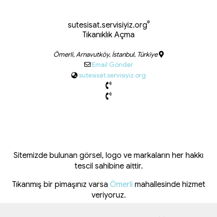
®
sutesisat.servisiyiz.org
Tıkanıklık Açma
Ömerli, Arnavutköy, İstanbul, Türkiye
Email Gönder
sutesisat.servisiyiz.org
Sitemizde bulunan görsel, logo ve markaların her hakkı
tescil sahibine aittir.
Tıkanmış bir pimaşınız varsa
Ömerli
mahallesinde hizmet
veriyoruz.